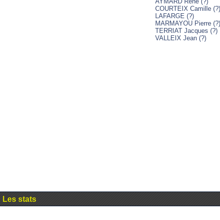
AYMARD René (?)
COURTEIX Camille (?
LAFARGE (?)
MARMAYOU Pierre (?
TERRIAT Jacques (?)
VALLEIX Jean (?)
Les stats