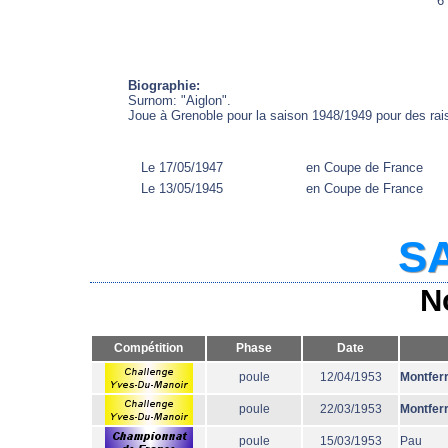
6
Biographie:
Surnom: "Aiglon".
Joue à Grenoble pour la saison 1948/1949 pour des rai
Le 17/05/1947
en Coupe de France
Le 13/05/1945
en Coupe de France
SA
N
Compétition
Phase
Date
poule
12/04/1953
Montfer
poule
22/03/1953
Montfer
poule
15/03/1953
Pau