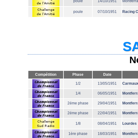
poule
14/10/1951
Montferr
poule
07/10/1951
Racing 
SA
N
Compétition
Phase
Date
1/2
13/05/1951
Carmau
1/4
06/05/1951
Montferr
2éme phase
29/04/1951
Montferr
2éme phase
22/04/1951
Montferr
1/8
08/04/1951
Lourdes
1ère phase
18/03/1951
Montferr