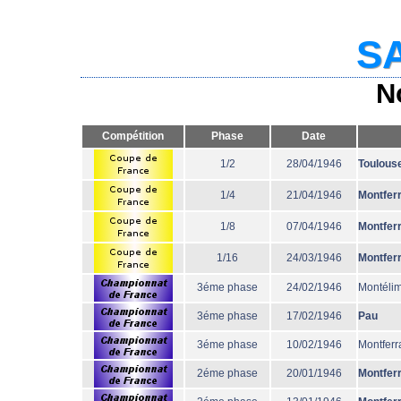
SA
N
Compétition
Phase
Date
1/2
28/04/1946
Toulous
1/4
21/04/1946
Montfer
1/8
07/04/1946
Montfer
1/16
24/03/1946
Montfer
3éme phase
24/02/1946
Montéli
3éme phase
17/02/1946
Pau
3éme phase
10/02/1946
Montferr
2éme phase
20/01/1946
Montfer