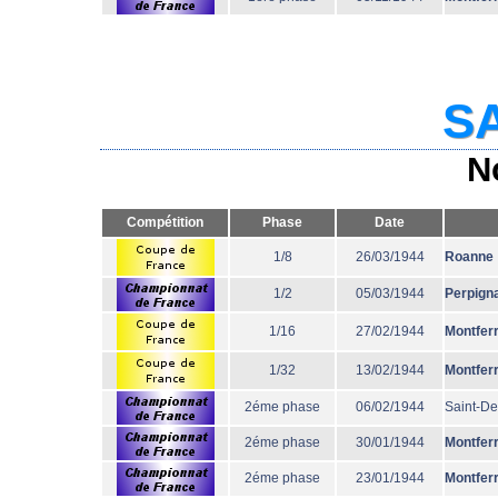
SA
N
Compétition
Phase
Date
1/8
26/03/1944
Roanne
1/2
05/03/1944
Perpign
1/16
27/02/1944
Montfer
1/32
13/02/1944
Montfer
2éme phase
06/02/1944
Saint-De
2éme phase
30/01/1944
Montfer
2éme phase
23/01/1944
Montfer