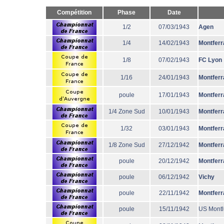
Compétition
Phase
Date
1/2
07/03/1943
Agen
1/4
14/02/1943
Montferr
1/8
07/02/1943
FC Lyon
1/16
24/01/1943
Montferr
poule
17/01/1943
Montferr
1/4 Zone Sud
10/01/1943
Montferr
1/32
03/01/1943
Montferr
1/8 Zone Sud
27/12/1942
Montferr
poule
20/12/1942
Montferr
poule
06/12/1942
Vichy
poule
22/11/1942
Montferr
poule
15/11/1942
US Mont