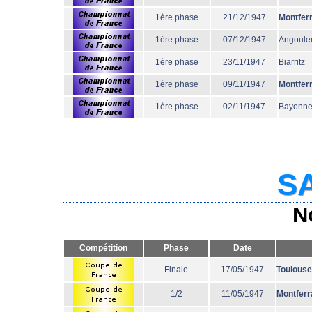
1ère phase
21/12/1947
Montfer
1ère phase
07/12/1947
Angoul
1ère phase
23/11/1947
Biarritz
1ère phase
09/11/1947
Montfer
1ère phase
02/11/1947
Bayonn
SA
N
Compétition
Phase
Date
Finale
17/05/1947
Toulouse
1/2
11/05/1947
Montferr