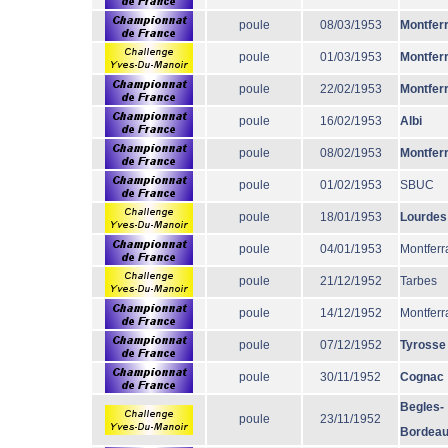
poule
08/03/1953
Montfer
poule
01/03/1953
Montfer
poule
22/02/1953
Montfer
poule
16/02/1953
Albi
poule
08/02/1953
Montfer
poule
01/02/1953
SBUC
poule
18/01/1953
Lourdes
poule
04/01/1953
Montferr
poule
21/12/1952
Tarbes
poule
14/12/1952
Montferr
poule
07/12/1952
Tyrosse
poule
30/11/1952
Cognac
Begles-
poule
23/11/1952
Bordea