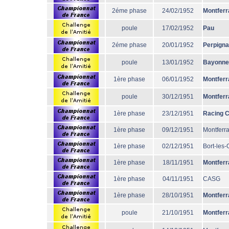
2éme phase
24/02/1952
Montferr
poule
17/02/1952
Pau
2éme phase
20/01/1952
Perpign
poule
13/01/1952
Bayonne
1ère phase
06/01/1952
Montferr
poule
30/12/1951
Montferr
1ère phase
23/12/1951
Racing 
1ère phase
09/12/1951
Montferr
1ère phase
02/12/1951
Bort-les
1ère phase
18/11/1951
Montferr
1ère phase
04/11/1951
CASG
1ère phase
28/10/1951
Montferr
poule
21/10/1951
Montferr