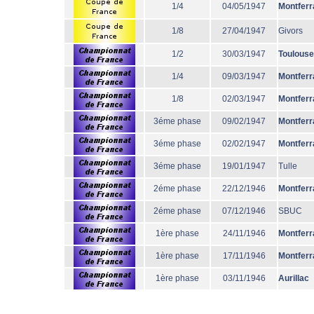
1/4
04/05/1947
Montferr
1/8
27/04/1947
Givors
1/2
30/03/1947
Toulouse
1/4
09/03/1947
Montferr
1/8
02/03/1947
Montferr
3éme phase
09/02/1947
Montferr
3éme phase
02/02/1947
Montferr
3éme phase
19/01/1947
Tulle
2éme phase
22/12/1946
Montferr
2éme phase
07/12/1946
SBUC
1ère phase
24/11/1946
Montferr
1ère phase
17/11/1946
Montferr
1ère phase
03/11/1946
Aurillac