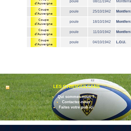
poule
08/11/1942
Montferr
poule
25/10/1942
Montferr
poule
18/10/1942
Montferr
poule
11/10/1942
Montferr
poule
04/10/1942
L.O.U.
LES CYBERVULCANS
Qui sommes-nous ?
Contactez-nous
Faites votre pub ici