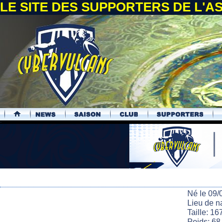
LE SITE DES SUPPORTERS DE L'
.
Né le 09/
Lieu de n
Taille: 16
Poids: 68