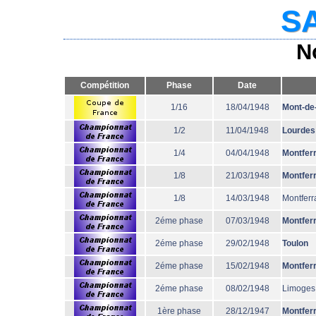
SA
N
Compétition
Phase
Date
1/16
18/04/1948
Mont-de
1/2
11/04/1948
Lourdes
1/4
04/04/1948
Montfer
1/8
21/03/1948
Montfer
1/8
14/03/1948
Montferr
2éme phase
07/03/1948
Montfer
2éme phase
29/02/1948
Toulon
2éme phase
15/02/1948
Montfer
2éme phase
08/02/1948
Limoges
1ère phase
28/12/1947
Montfer