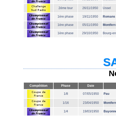
2éme tour
26/11/1950
Ussel
1ère phase
19/11/1950
Romans
1ère phase
05/11/1950
Montferr
1ère phase
29/10/1950
Bourg-en
SA
N
Compétition
Phase
Date
1/8
07/05/1950
Pau
1/16
23/04/1950
Montfer
1/4
19/03/1950
Bayonn