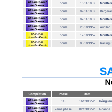
poule
16/11/1952
Montfer
poule
09/11/1952
Bergera
poule
02/11/1952
Montfer
poule
26/10/1952
Aurillac
poule
12/10/1952
Montfer
poule
05/10/1952
Racing 
SA
N
Compétition
Phase
Date
1/8
16/03/1952
Périgue
2éme phase
02/03/1952
Roanne