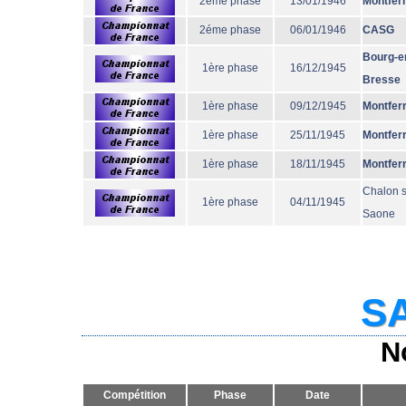
2éme phase
13/01/1946
Montfer
2éme phase
06/01/1946
CASG
Bourg-e
1ère phase
16/12/1945
Bresse
1ère phase
09/12/1945
Montfer
1ère phase
25/11/1945
Montfer
1ère phase
18/11/1945
Montfer
Chalon s
1ère phase
04/11/1945
Saone
SA
N
Compétition
Phase
Date