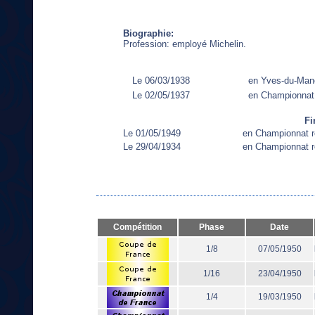
Biographie:
Profession: employé Michelin.
Le 06/03/1938
en Yves-du-Man
Le 02/05/1937
en Championnat
Fi
Le 01/05/1949
en Championnat r
Le 29/04/1934
en Championnat r
Compétition
Phase
Date
1/8
07/05/1950
1/16
23/04/1950
1/4
19/03/1950