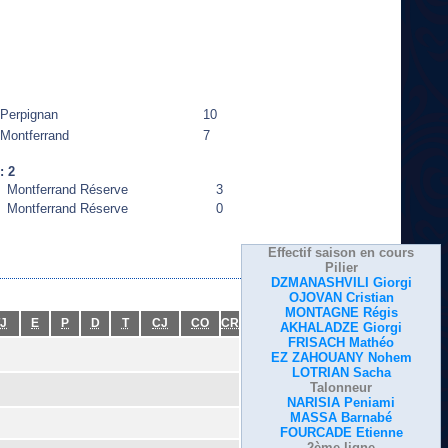
Perpignan
10
Montferrand
7
: 2
Montferrand Réserve
3
Montferrand Réserve
0
Effectif saison en cours
Pilier
DZMANASHVILI Giorgi
OJOVAN Cristian
MONTAGNE Régis
J
E
P
D
T
CJ
CO
CR
AKHALADZE Giorgi
FRISACH Mathéo
EZ ZAHOUANY Nohem
LOTRIAN Sacha
Talonneur
NARISIA Peniami
MASSA Barnabé
FOURCADE Etienne
2ème ligne