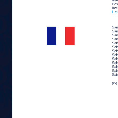
Nati
Post
Inte
Lis
Sai
Sai
Sai
Sai
Sai
Sai
Sai
Sai
Sai
Sai
Sai
Sai
Sai
(xx)