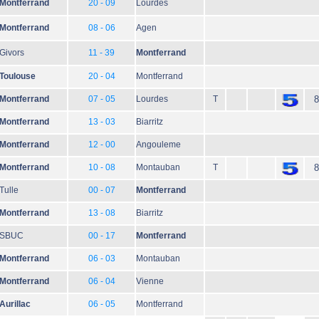
Montferrand
20 - 09
Lourdes
Montferrand
08 - 06
Agen
Givors
11 - 39
Montferrand
Toulouse
20 - 04
Montferrand
Montferrand
07 - 05
Lourdes
T
8
Montferrand
13 - 03
Biarritz
Montferrand
12 - 00
Angouleme
Montferrand
10 - 08
Montauban
T
8
Tulle
00 - 07
Montferrand
Montferrand
13 - 08
Biarritz
SBUC
00 - 17
Montferrand
Montferrand
06 - 03
Montauban
Montferrand
06 - 04
Vienne
Aurillac
06 - 05
Montferrand