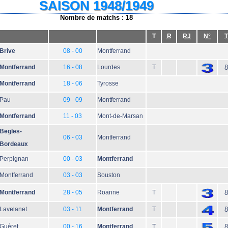
SAISON 1948/1949
Nombre de matchs : 18
T
R
RJ
N°
T
Brive
08 - 00
Montferrand
Montferrand
16 - 08
Lourdes
T
8
Montferrand
18 - 06
Tyrosse
Pau
09 - 09
Montferrand
Montferrand
11 - 03
Mont-de-Marsan
Begles-
06 - 03
Montferrand
Bordeaux
Perpignan
00 - 03
Montferrand
Montferrand
03 - 03
Souston
Montferrand
28 - 05
Roanne
T
8
Lavelanet
03 - 11
Montferrand
T
8
Guéret
00 - 16
Montferrand
T
8