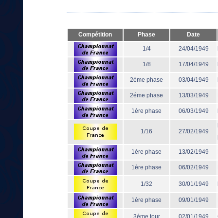
Compétition
Phase
Date
1/4
24/04/1949
1/8
17/04/1949
2éme phase
03/04/1949
2éme phase
13/03/1949
1ère phase
06/03/1949
1/16
27/02/1949
1ère phase
13/02/1949
1ère phase
06/02/1949
1/32
30/01/1949
1ère phase
09/01/1949
3éme tour
02/01/1949