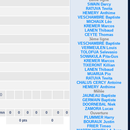
SWAIN Darcy
RATUVA Tevita
HEMERY Anthime
VESCHAMBRE Baptiste
MICHAUX Léo
KREMER Marcos
LANEN Thibaud
CEYTE Thomas
3ème ligne
VESCHAMBRE Baptiste
VERMEULEN Louis
TOLOFUA Selevasio
SOWAKULA Pita-Gus
KREMER Marcos
TIXERONT Killian
LANEN Thibaud
MUARUA Pio
RATUVA Tevita
CHALUS CERCY Antoine
HEMERY Anthime
Mêlée
0
JAUNEAU Baptiste
GERMAIN Baptiste
DOORNEBAL Niek
ZAMORA Lucas
mn
0
0
0
0
0
0
0
Ouverture
PLUMMER Harry
0 pts
0
BOURAUX Justin
FRIER Timeo