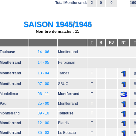
Total Montferrand:
2
0
0
16
SAISON 1945/1946
Nombre de matchs : 15
T
R
RJ
N°
T
Toulouse
14 - 06
Montferrand
Montferrand
14 - 05
Perpignan
Montferrand
13 - 04
Tarbes
T
8
Montferrand
07 - 00
SBUC
T
8
Montélimar
06 - 11
Montferrand
T
8
Pau
25 - 00
Montferrand
T
8
Montferrand
09 - 10
Toulouse
T
8
Montferrand
12 - 00
Biarritz
T
8
Montferrand
35 - 03
Le Boucau
T
8