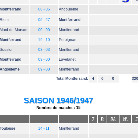
Montferrand
08 - 06
Angouleme
Riom
05 - 27
Montferrand
Mont-de-Marsan
00 - 00
Montferrand
Montferrand
19 - 10
Perpignan
Souston
03 - 03
Montferrand
Montferrand
09 - 00
Lavelanet
Angouleme
09 - 08
Montferrand
Total Montferrand:
4
0
0
32
SAISON 1946/1947
Nombre de matchs : 15
T
R
RJ
N°
T
Toulouse
14 - 11
Montferrand