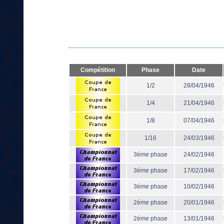
Compétition
Phase
Date
1/2
28/04/1946
1/4
21/04/1946
1/8
07/04/1946
1/16
24/03/1946
3éme phase
24/02/1946
3éme phase
17/02/1946
3éme phase
10/02/1946
2éme phase
20/01/1946
2éme phase
13/01/1946