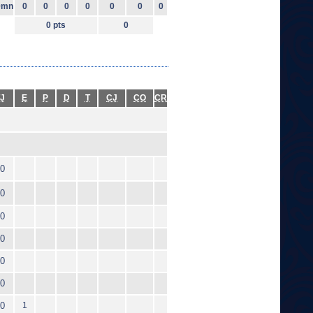
0mn
0
0
0
0
0
0
0
0 pts
0
J
E
P
D
T
CJ
CO
CR
0
0
0
0
0
0
0
1