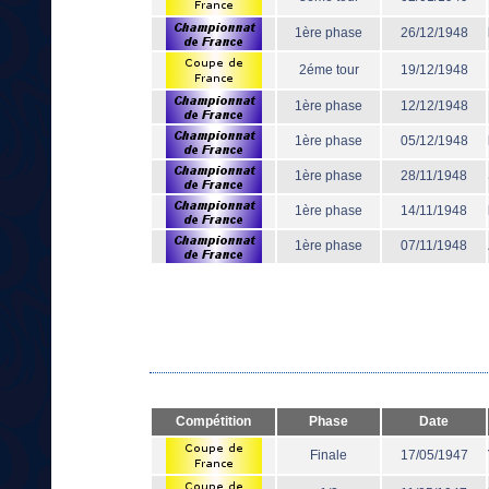
1ère phase
26/12/1948
2éme tour
19/12/1948
1ère phase
12/12/1948
1ère phase
05/12/1948
1ère phase
28/11/1948
1ère phase
14/11/1948
1ère phase
07/11/1948
Compétition
Phase
Date
Finale
17/05/1947