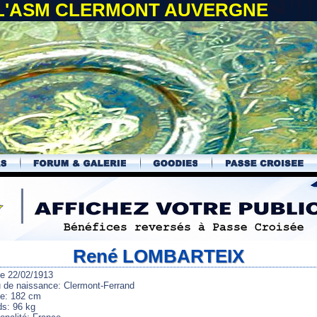
 L'ASM CLERMONT AUVERGNE
René LOMBARTEIX
le 22/02/1913
u de naissance: Clermont-Ferrand
lle: 182 cm
ds: 96 kg