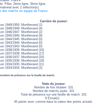
onalité: France
e: Pilier, 2ème ligne, 3ème ligne,
rnational avec 2 sélection(s)
te des matchs en équipe de France
Carrière de joueur:
son 1949/1950: Montferrand (1)
son 1948/1949: Montferrand (4)
son 1946/1947: Montferrand (2)
son 1945/1946: Montferrand (9)
son 1944/1945: Montferrand (0)
son 1943/1944: Montferrand (0)
son 1942/1943: Montferrand (0)
son 1938/1939: Montferrand (16)
son 1937/1938: Montferrand (17)
son 1936/1937: Montferrand (20)
son 1935/1936: Montferrand (18)
son 1934/1935: Montferrand (11)
son 1933/1934: Montferrand (3)
 nombre de présence sur la feuille de match.
Stats du joueur:
Nombre de fois titulaire: 101
Nombre de matchs joués: 101
Total de présence sur une feuille de match: 101
9 Essai(s)
45 points avec comme base la valeur des points actuels.