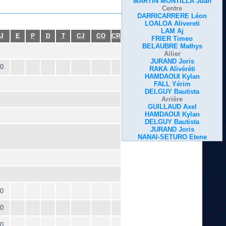
MARTIN MONTILLA Juan
Centre
DARRICARRERE Léon
LOALOA Alivereti
LAM Aj
J
E
P
D
T
CJ
CO
CR
FRIER Timeo
BELAUBRE Mathys
Ailier
JURAND Joris
0
RAKA Alivéréti
HAMDAOUI Kylan
FALL Yérim
DELGUY Bautista
Arrière
GUILLAUD Axel
HAMDAOUI Kylan
DELGUY Bautista
JURAND Joris
NANAI-SETURO Etene
0
0
0