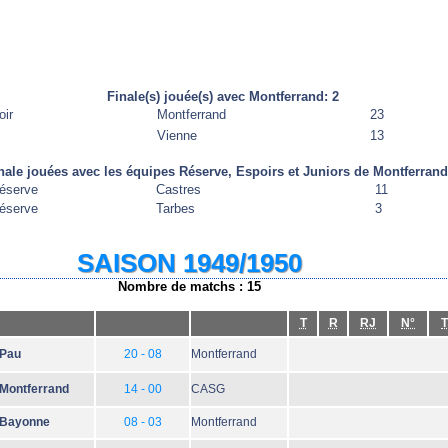
Finale(s) jouée(s) avec Montferrand: 2
oir
Montferrand
23
Vienne
13
nale jouées avec les équipes Réserve, Espoirs et Juniors de Montferrand
éserve
Castres
11
éserve
Tarbes
3
SAISON 1949/1950
Nombre de matchs : 15
T
R
RJ
N°
T
Pau
20 - 08
Montferrand
Montferrand
14 - 00
CASG
Bayonne
08 - 03
Montferrand