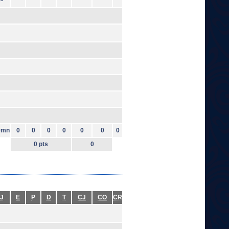
0mn
0
0
0
0
0
0
0
0 pts
0
J
E
P
D
T
CJ
CO
CR