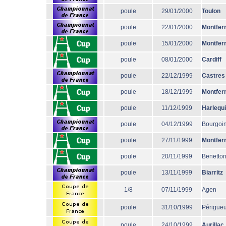
poule
29/01/2000
Toulon
poule
22/01/2000
Montfer
poule
15/01/2000
Montfer
poule
08/01/2000
Cardiff
poule
22/12/1999
Castres
poule
18/12/1999
Montfer
poule
11/12/1999
Harlequ
poule
04/12/1999
Bourgoi
poule
27/11/1999
Montfer
poule
20/11/1999
Benetton
poule
13/11/1999
Biarritz
1/8
07/11/1999
Agen
poule
31/10/1999
Périgue
poule
24/10/1999
Aurillac