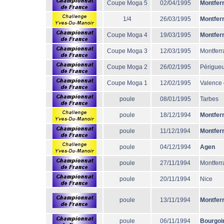
Coupe Moga 5
02/04/1995
Montfer
1/4
26/03/1995
Montfer
Coupe Moga 4
19/03/1995
Montfer
Coupe Moga 3
12/03/1995
Montferr
Coupe Moga 2
26/02/1995
Périgue
Coupe Moga 1
12/02/1995
Valence
poule
08/01/1995
Tarbes
poule
18/12/1994
Montfer
poule
11/12/1994
Montfer
poule
04/12/1994
Agen
poule
27/11/1994
Montferr
poule
20/11/1994
Nice
poule
13/11/1994
Montfer
poule
06/11/1994
Bourgoi