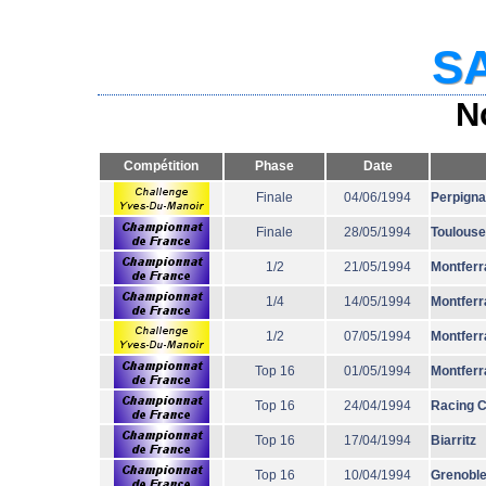
SA
N
Compétition
Phase
Date
Finale
04/06/1994
Perpign
Finale
28/05/1994
Toulouse
1/2
21/05/1994
Montferr
1/4
14/05/1994
Montferr
1/2
07/05/1994
Montferr
Top 16
01/05/1994
Montferr
Top 16
24/04/1994
Racing 
Top 16
17/04/1994
Biarritz
Top 16
10/04/1994
Grenobl