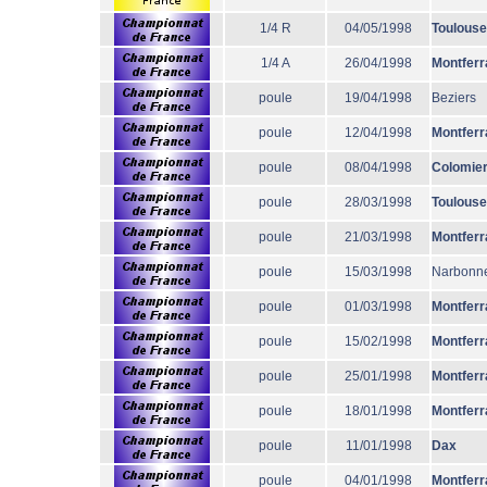
1/4 R
04/05/1998
Toulouse
1/4 A
26/04/1998
Montferr
poule
19/04/1998
Beziers
poule
12/04/1998
Montferr
poule
08/04/1998
Colomie
poule
28/03/1998
Toulouse
poule
21/03/1998
Montferr
poule
15/03/1998
Narbonn
poule
01/03/1998
Montferr
poule
15/02/1998
Montferr
poule
25/01/1998
Montferr
poule
18/01/1998
Montferr
poule
11/01/1998
Dax
poule
04/01/1998
Montferr