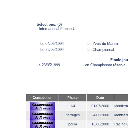
Sélections: (0)
- International France U.
Le 04/06/1994
en Yves-du-Manoir
Le 28/05/1994
en Championnat
Finale jo
Le 23/05/1999
en Championnat réserve
Compétition
Phase
Date
1/4
01/07/2000
Montferr
barrages
24/06/2000
Montfer
poule
18/06/2000
Racing 