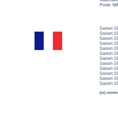
Poste: Mê
Saison 19
Saison 19
Saison 19
Saison 19
Saison 19
Saison 19
Saison 19
Saison 1
Saison 1
Saison 1
Saison 1
Saison 1
(xx) nombre