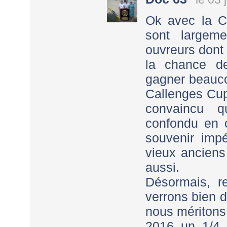
Ok avec la 
sont largem
ouvreurs dont
la chance de
gagner beauco
Callenges Cup
convaincu q
confondu en 
souvenir impé
vieux anciens
aussi.
Désormais, r
verrons bien d
nous méritons
2016 un 1/4 