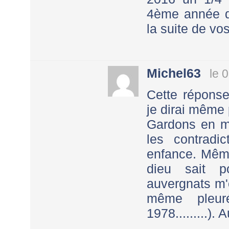
4ème année de
la suite de vo
Michel63
le 
Cette réponse
je dirai même 
Gardons en mé
les contradi
enfance. Même
dieu sait p
auvergnats m'o
même pleur
1978.........). A