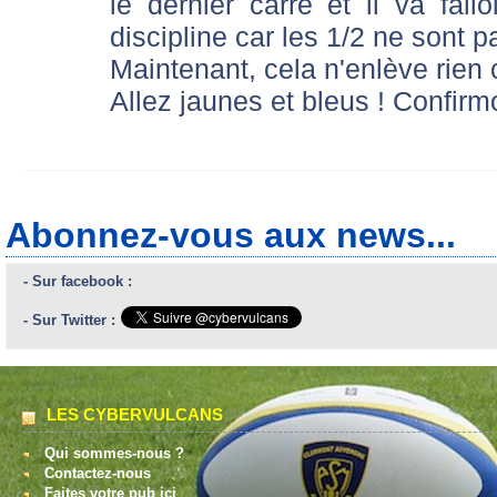
le dernier carré et il va fal
discipline car les 1/2 ne sont p
Maintenant, cela n'enlève rien c
Allez jaunes et bleus ! Confirmo
Abonnez-vous aux news...
- Sur facebook :
- Sur Twitter :
LES CYBERVULCANS
Qui sommes-nous ?
Contactez-nous
Faites votre pub ici