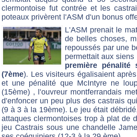
clermontoise fut contrée et les castra
poteaux privèrent l'ASM d'un bonus offe
L'ASM prenait le mat
de belles choses, ma
repoussés par une b
permettait aux siens 
première pénalité 
(7ème
). Les visiteurs égalisaient apr
et une pénalité que McIntyre ne loup
(15ème) , l'ouvreur montferrandais mett
d'enfoncer un peu plus des castrais qu
(9 à 3 à la 19ème). Le jeu était débridé
attaques clermontoises trop à plat de d
jeu Castrais sous une chandelle Jame
ses coéquipiers (12-3 à la 29 ème).