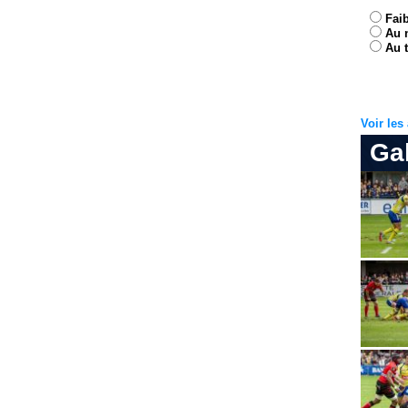
Fai
Au 
Au t
Voir le
Ga