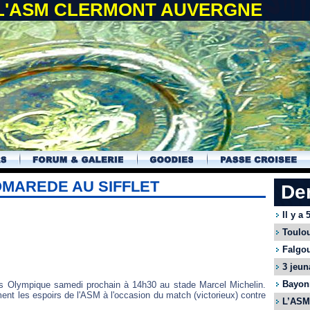
 L'ASM CLERMONT AUVERGNE
MAREDE AU SIFFLET
De
Il y a
Toulou
Falgou
3 jeun
Bayonn
es Olympique samedi prochain à 14h30 au stade Marcel Michelin.
nt les espoirs de l'ASM à l'occasion du match (victorieux) contre
L’ASM 