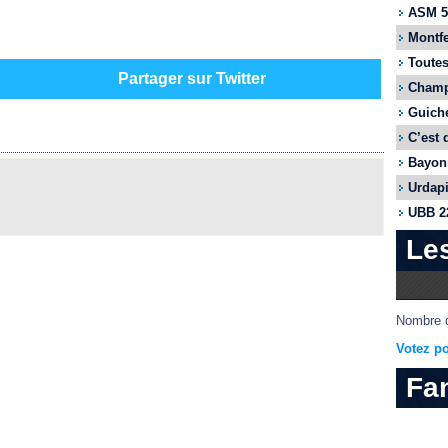
ASM 55
Montfe
Toutes
Partager sur Twitter
Champi
Guiche
C’est 
Bayonn
Urdapi
UBB 22
Le
Nombre d
Votez po
Fa