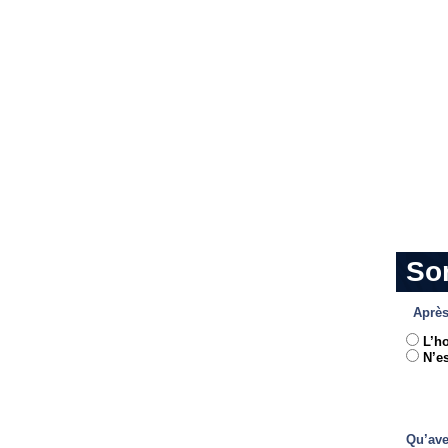
So
Après
L’h
N’es
Qu’ave