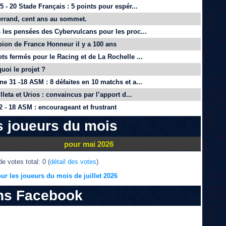
 - 20 Stade Français : 5 points pour espér...
rrand, cent ans au sommet.
 les pensées des Cybervulcans pour les proc...
on de France Honneur il y a 100 ans
ts fermés pour le Racing et de La Rochelle ...
quoi le projet ?
e 31 -18 ASM : 8 défaites en 10 matchs et a...
lleta et Urios : convaincus par l’apport d...
 - 18 ASM : encourageant et frustrant
s joueurs du mois
pour mai 2026
e votes total: 0 (
détail des votes
)
ur les joueurs du mois de juillet 2026
ns Facebook