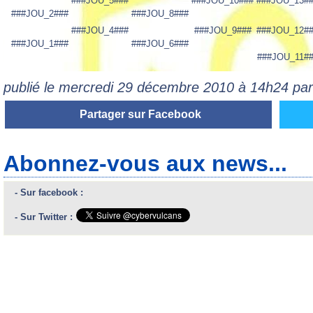
###JOU_5###
###JOU_10###
###JOU_13#
###JOU_2###
###JOU_8###
###JOU_4###
###JOU_9###
###JOU_12#
###JOU_1###
###JOU_6###
###JOU_11#
publié le mercredi 29 décembre 2010 à 14h24 pa
Partager sur Facebook
Abonnez-vous aux news...
- Sur facebook :
- Sur Twitter :