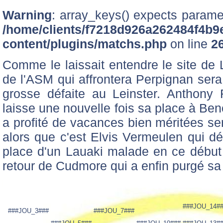
Warning
: array_keys() expects paramet
/home/clients/f7218d926a262484f4b9
content/plugins/matchs.php
on line
2
Comme le laissait entendre le site de
de l'ASM qui affrontera Perpignan sera
grosse défaite au Leinster. Anthony
laisse une nouvelle fois sa place à Ben
a profité de vacances bien méritées s
alors que c'est Elvis Vermeulen qui dé
place d'un Lauaki malade en ce début 
retour de Cudmore qui a enfin purgé sa
###JOU_14#
###JOU_3###
###JOU_7###