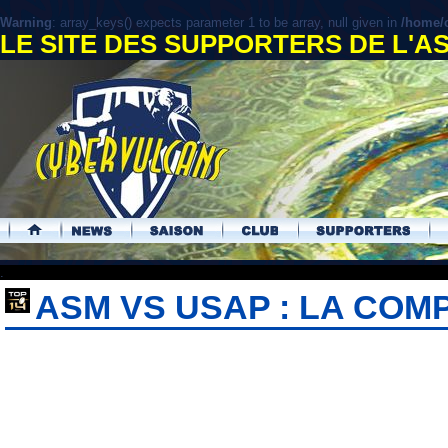
Warning
: array_keys() expects parameter 1 to be array, null given in
/home/c
LE SITE DES SUPPORTERS DE L'
.
ASM VS USAP : LA CO