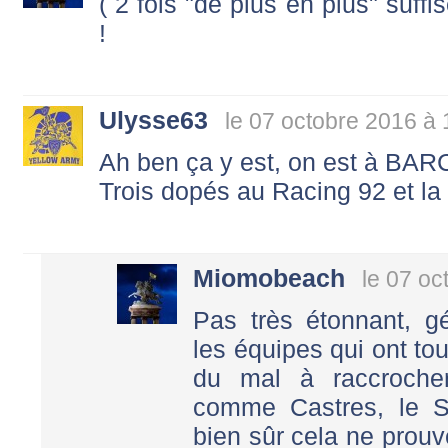
( 2 fois "de plus en plus" suff
!
Ulysse63
le 07 octobre 2016 à 
Ah ben ça y est, on est à BARCEL
Trois dopés au Racing 92 et la
Miomobeach
le 07 oc
Pas très étonnant, g
les équipes qui ont to
du mal à raccroche
comme Castres, le S.
bien sûr cela ne prou