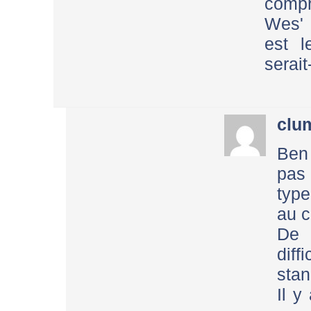
compr
Wes' 
est l
serait
clu
Ben
pas
type
au c
De 
diff
stan
Il y