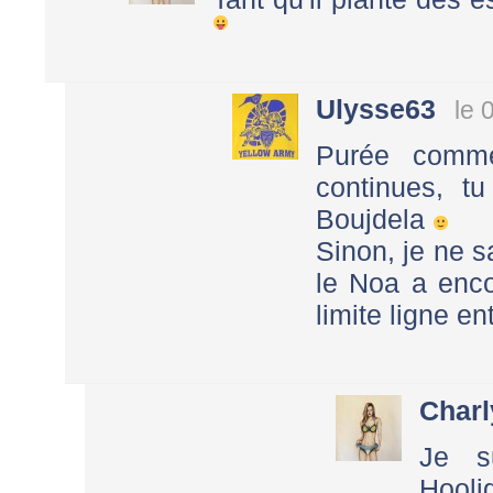
Ulysse63
le 
Purée comme
continues, t
Boujdela
Sinon, je ne s
le Noa a enco
limite ligne en
Charl
Je s
Hooli