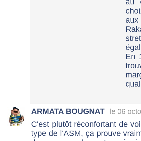
au 
cho
aux
Rak
str
égal
En 1
tro
marg
qual
ARMATA BOUGNAT
le 06 oct
C'est plutôt réconfortant de vo
type de l'ASM, ça prouve vraim