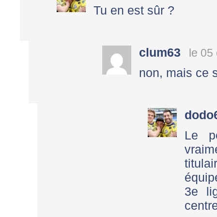
Tu en est sûr ?
clum63
le 05
non, mais ce s
dodo
Le p
vraime
titul
équip
3e li
cent