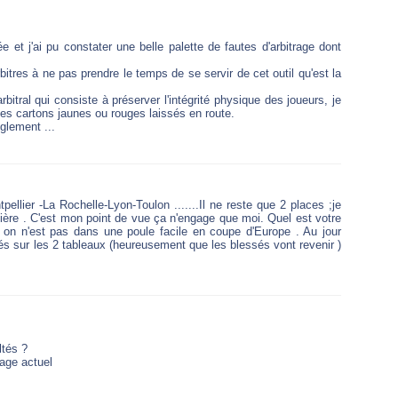
e et j'ai pu constater une belle palette de fautes d'arbitrage dont
itres à ne pas prendre le temps de se servir de cet outil qu'est la
itral qui consiste à préserver l'intégrité physique des joueurs, je
 les cartons jaunes ou rouges laissés en route.
glement ...
pellier -La Rochelle-Lyon-Toulon .......Il ne reste que 2 places ;je
ière . C'est mon point de vue ça n'engage que moi. Quel est votre
 on n'est pas dans une poule facile en coupe d'Europe . Au jour
inés sur les 2 tableaux (heureusement que les blessés vont revenir )
ltés ?
age actuel