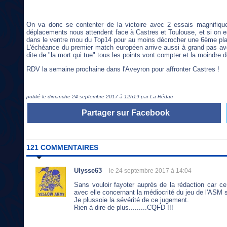
On va donc se contenter de la victoire avec 2 essais magnifiq
déplacements nous attendent face à Castres et Toulouse, et si on est
dans le ventre mou du Top14 pour au moins décrocher une 6ème plac
L'échéance du premier match européen arrive aussi à grand pas a
dite de "la mort qui tue" tous les points vont compter et la moindre dé
RDV la semaine prochaine dans l'Aveyron pour affronter Castres !
publié le dimanche 24 septembre 2017 à 12h19 par La Rédac
Partager sur Facebook
121 COMMENTAIRES
Ulysse63
le 24 septembre 2017 à 14:04
Sans vouloir fayoter auprès de la rédaction car c
avec elle concernant la médiocrité du jeu de l'ASM 
Je plussoie la sévérité de ce jugement.
Rien à dire de plus.........CQFD !!!