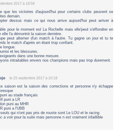
eptembre 2017 à 18:58
re que les victoires d'aujourd'hui pour certains clubs peuvent se
ites demain.
pter dessus mais ce qui nous arrive aujourd'hui peut arriver à
ble pour le moment est La Rochelle mais elle'peut s'effondrer en
elle l'a démontré la saison dernière.
pe peut alterner d'un match à l'autre. Tu gagne un jour et tu te
rds le match d'après en étant trop confiant.
e longue.
ournoi et les blessures.
 exigeants dans une bonne mesure.
yons intraitables envers nos champions mais pas trop durement.
ojo
le 25 septembre 2017 à 10:18
te saison est la saison des corrections et personne n'y échappe
presque
puni au stade français
M puni a LR
lon puni au MHR
 puni a l'UBB
 seuls qui n'ont pas pris de rouste sont Le LOU et le racing
c a voir pour la suite mais personne n est vraiment infaillible