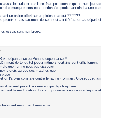
aussi les utiliser car il ne faut pas donner quitus aux joueurs
avoir des manquements non mentionnés, participant ainsi à une pale
ptant un ballon offert sur un plateau par qui ???????
e promise mais rarement de celui qui a initié l'action au départ et
 les essais sont nombreux.
51
e Raka dépendance ou Penaud dépendance !!
u détriment de tel ou tel joueur même si certains sont difficilement
mble que l on ne peut pas dissocier
une) je crois au vue des matches que :
n place
 et on l'a bien constaté contre le racing ( Slimani, Grosso ,Betham
es diversent pèsent sur une équipe déjà fragilisée
uent est la modification du staff qui donne l'impulsion à l'equipe et
globalement mon cher Tarnovernia