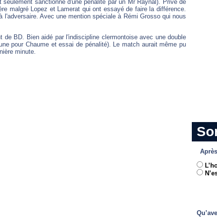
aut seulement sanctionné d'une pénalité par un Mr Raynal). Privé de
ère malgré Lopez et Lamerat qui ont essayé de faire la différence.
 à l'adversaire. Avec une mention spéciale à Rémi Grosso qui nous
t de BD. Bien aidé par l'indiscipline clermontoise avec une double
aune pour Chaume et essai de pénalité). Le match aurait même pu
nière minute.
So
Après
L’h
N’es
Qu’ave