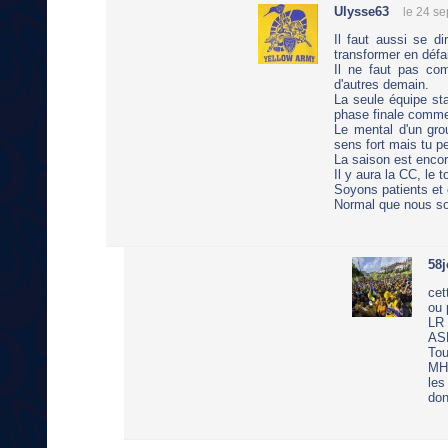
Ulysse63
le 24 s
Il faut aussi se di
transformer en défa
Il ne faut pas com
d'autres demain.
La seule équipe sta
phase finale comme 
Le mental d'un grou
sens fort mais tu pe
La saison est encor
Il y aura la CC, le t
Soyons patients et
Normal que nous so
58j
cet
ou 
LR 
AS
Tou
MHR
les
don