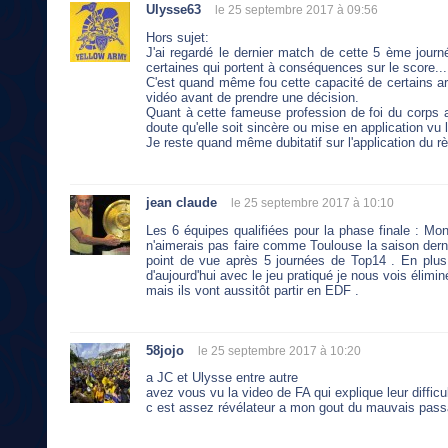
Ulysse63
le 25 septembre 2017 à 09:56
Hors sujet:
J'ai regardé le dernier match de cette 5 ème journé
certaines qui portent à conséquences sur le score...
C'est quand même fou cette capacité de certains arb
vidéo avant de prendre une décision.
Quant à cette fameuse profession de foi du corps arb
doute qu'elle soit sincère ou mise en application vu
Je reste quand même dubitatif sur l'application du rè
jean claude
le 25 septembre 2017 à 10:10
Les 6 équipes qualifiées pour la phase finale : Mont
n'aimerais pas faire comme Toulouse la saison dern
point de vue après 5 journées de Top14 . En plus
d'aujourd'hui avec le jeu pratiqué je nous vois élim
mais ils vont aussitôt partir en EDF .
58jojo
le 25 septembre 2017 à 10:20
a JC et Ulysse entre autre
avez vous vu la video de FA qui explique leur difficu
c est assez révélateur a mon gout du mauvais pass