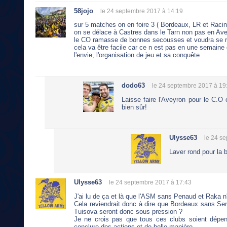
58jojo
le 24 septembre 2017 à 14:19
sur 5 matches on en foire 3 ( Bordeaux, LR et Racin
on se délace à Castres dans le Tarn non pas en Avey
le CO ramasse de bonnes secousses et voudra se r
cela va être facile car ce n est pas en une semaine
l'envie, l'organisation de jeu et sa conquête
dodo63
le 24 septembre 2017 à 19
Laisse faire l'Aveyron pour le C.O
bien sûr!
Ulysse63
le 24 s
Laver rond pour la b
Ulysse63
le 24 septembre 2017 à 17:43
J'ai lu de ça et là que l'ASM sans Penaud et Raka n
Cela reviendrait donc à dire que Bordeaux sans Ser
Tuisova seront donc sous pression ?
Je ne crois pas que tous ces clubs soient dépen
conclure des actions et de belle manière.