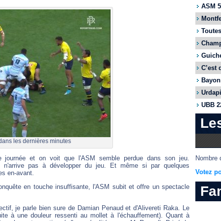
ASM 55
Montfe
Toutes
Champi
Guiche
C’est 
Bayonn
Urdapi
UBB 22
Le
dans les dernières minutes
Nombre d
 journée et on voit que l'ASM semble perdue dans son jeu.
e n'arrive pas à développer du jeu. Et même si par quelques
Votez po
ues en-avant.
nquête en touche insuffisante, l'ASM subit et offre un spectacle
Fa
tif, je parle bien sure de Damian Penaud et d'Alivereti Raka. Le
uite à une douleur ressenti au mollet à l'échauffement). Quant à