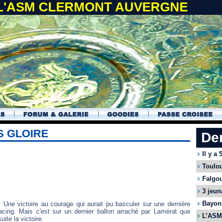
 L'ASM CLERMONT AUVERGNE
S GLOIRE
De
Il y a
Toulou
Falgou
3 jeun
Bayonn
. Une victoire au courage qui aurait pu basculer sur une dernière
acing. Mais c'est sur un dernier ballon arraché par Lamérat que
L’ASM 
ite la victoire.