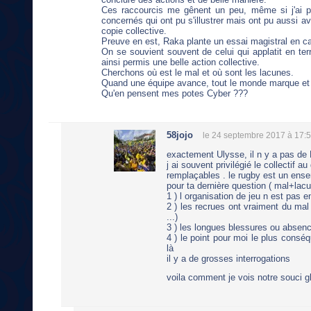
Ces raccourcis me gênent un peu, même si j'ai pu 
concernés qui ont pu s'illustrer mais ont pu aussi 
copie collective.
Preuve en est, Raka plante un essai magistral en ca
On se souvient souvent de celui qui applatit en terr
ainsi permis une belle action collective.
Cherchons où est le mal et où sont les lacunes.
Quand une équipe avance, tout le monde marque et
Qu'en pensent mes potes Cyber ???
58jojo
le 24 septembre 2017 à 17:
exactement Ulysse, il n y a pas d
j ai souvent privilégié le collectif a
remplaçables . le rugby est un ense
pour ta dernière question ( mal+lac
1 ) l organisation de jeu n est pas e
2 ) les recrues ont vraiment du mal
...)
3 ) les longues blessures ou absenc
4 ) le point pour moi le plus conséq
là
il y a de grosses interrogations
voila comment je vois notre souci 