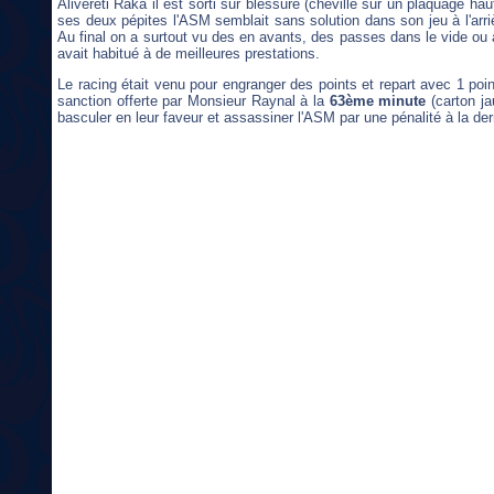
Alivereti Raka il est sorti sur blessure (cheville sur un plaquage h
ses deux pépites l'ASM semblait sans solution dans son jeu à l'arri
Au final on a surtout vu des en avants, des passes dans le vide ou
avait habitué à de meilleures prestations.
Le racing était venu pour engranger des points et repart avec 1 poin
sanction offerte par Monsieur Raynal à la
63ème minute
(carton j
basculer en leur faveur et assassiner l'ASM par une pénalité à la der