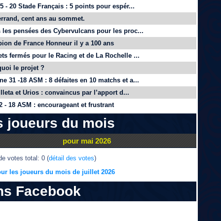
 - 20 Stade Français : 5 points pour espér...
rrand, cent ans au sommet.
 les pensées des Cybervulcans pour les proc...
on de France Honneur il y a 100 ans
ts fermés pour le Racing et de La Rochelle ...
quoi le projet ?
e 31 -18 ASM : 8 défaites en 10 matchs et a...
lleta et Urios : convaincus par l’apport d...
 - 18 ASM : encourageant et frustrant
s joueurs du mois
pour mai 2026
e votes total: 0 (
détail des votes
)
ur les joueurs du mois de juillet 2026
ns Facebook