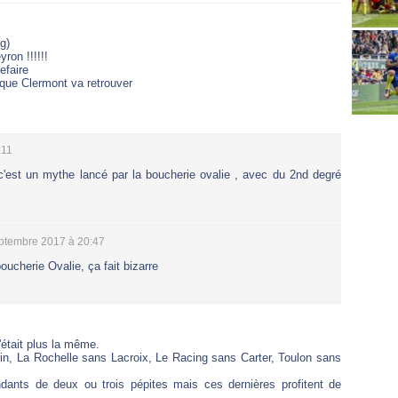
g)
ron !!!!!!
efaire
 que Clermont va retrouver
:11
 c'est un mythe lancé par la boucherie ovalie , avec du 2nd degré
eptembre 2017 à 20:47
oucherie Ovalie, ça fait bizarre
'était plus la même.
in, La Rochelle sans Lacroix, Le Racing sans Carter, Toulon sans
dants de deux ou trois pépites mais ces dernières profitent de