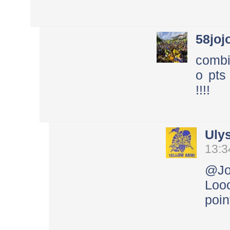
58joj
combie
o pt
!!!!
Uly
13:3
@Jo
Loo
poin