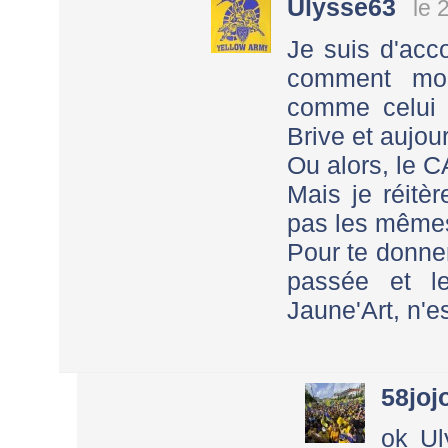
Ulysse63
le 
Je suis d'acc
comment mo
comme celui q
Brive et aujour
Ou alors, le C
Mais je réitè
pas les mêmes
Pour te donner
passée et l
Jaune'Art, n'e
58joj
ok Ul