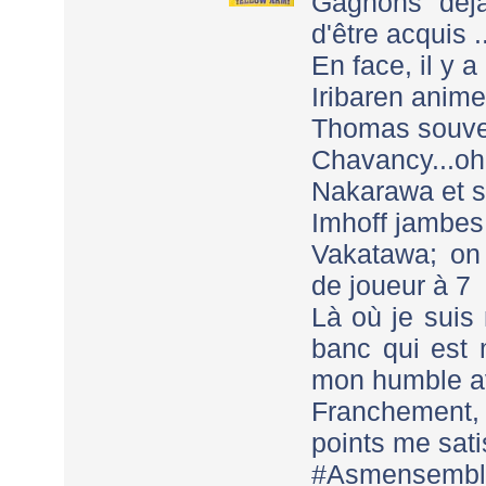
Gagnons déjà
d'être acquis ..
En face, il y 
Iribaren anime
Thomas souven
Chavancy...oh
Nakarawa et s
Imhoff jambes 
Vakatawa; on 
de joueur à 7
Là où je suis 
banc qui est 
mon humble a
Franchement
points me sati
#Asmensembl