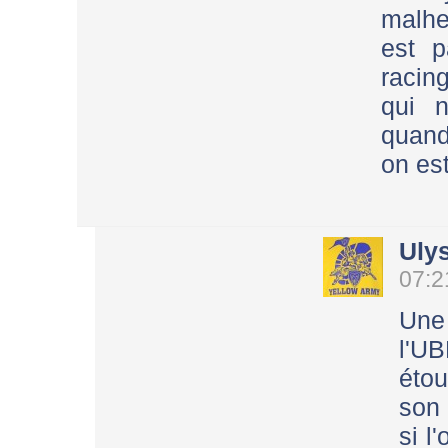
malh
est 
racing
qui n
quand
on es
Uly
07:2
Une
l'UB
étou
son
si l