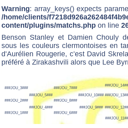
Warning
: array_keys() expects paramet
/home/clients/f7218d926a262484f4b9
content/plugins/matchs.php
on line
2
Benson Stanley et Damien Chouly dé
sous les couleurs clermontoises en tan
d'Aurélien Rougerie, c'est David Skrela
préféré à Zirakashvili alors que Lee By
###JOU_14#
###JOU_3###
###JOU_7###
###JOU_5###
###JOU_10###
###JOU_13#
###JOU_2###
###JOU_8###
###JOU_4###
###JOU_9###
###JOU_12#
###JOU_1###
###JOU_6###
###JOU_11#