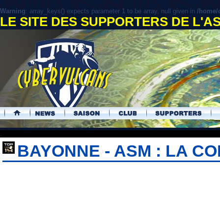
Warning
: array_keys() expects parameter 1 to be array, null given in
/home/c
LE SITE DES SUPPORTERS DE L'
.
BAYONNE - ASM : LA 