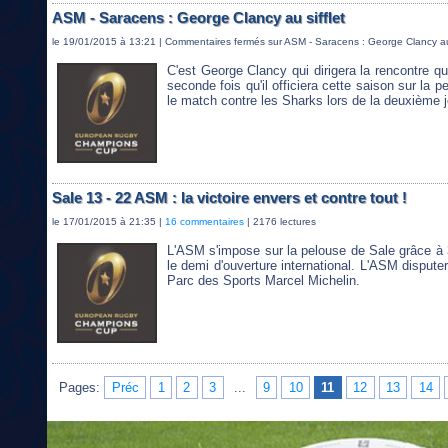
ASM - Saracens : George Clancy au sifflet
le 19/01/2015 à 13:21 |
Commentaires fermés
sur ASM - Saracens : George Clancy au 
C'est George Clancy qui dirigera la rencontre 
seconde fois qu'il officiera cette saison sur la p
le match contre les Sharks lors de la deuxième
Sale 13 - 22 ASM : la victoire envers et contre tout !
le 17/01/2015 à 21:35 |
16 commentaires
| 2176 lectures
L'ASM s'impose sur la pelouse de Sale grâce à 
le demi d'ouverture international. L'ASM disput
Parc des Sports Marcel Michelin.
Pages:
Préc
1
2
3
...
9
10
11
12
13
14