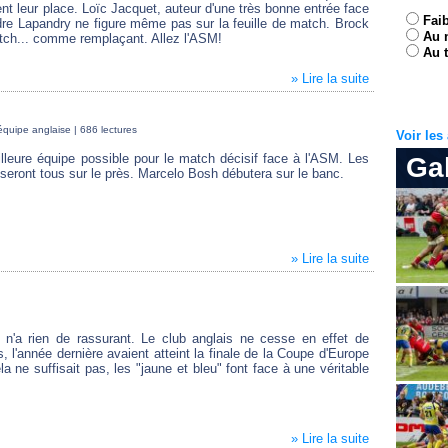
ent leur place. Loïc Jacquet, auteur d'une très bonne entrée face
Fai
dre Lapandry ne figure même pas sur la feuille de match. Brock
Au 
atch... comme remplaçant. Allez l'ASM!
Au t
» Lire la suite
équipe anglaise
| 686 lectures
Voir le
lleure équipe possible pour le match décisif face à l'ASM. Les
Ga
 seront tous sur le près. Marcelo Bosh débutera sur le banc.
» Lire la suite
n'a rien de rassurant. Le club anglais ne cesse en effet de
, l'année dernière avaient atteint la finale de la Coupe d'Europe
a ne suffisait pas, les "jaune et bleu" font face à une véritable
» Lire la suite