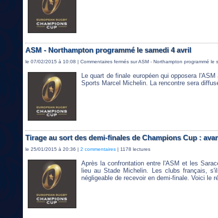
ASM - Northampton programmé le samedi 4 avril
le 07/02/2015 à 10:08 |
Commentaires fermés
sur ASM - Northampton programmé le sa
Le quart de finale européen qui opposera l'ASM
Sports Marcel Michelin. La rencontre sera diffus
Tirage au sort des demi-finales de Champions Cup : avan
le 25/01/2015 à 20:36 |
2 commentaires
| 1178 lectures
Après la confrontation entre l'ASM et les Sara
lieu au Stade Michelin. Les clubs français, s'i
négligeable de recevoir en demi-finale. Voici le ré