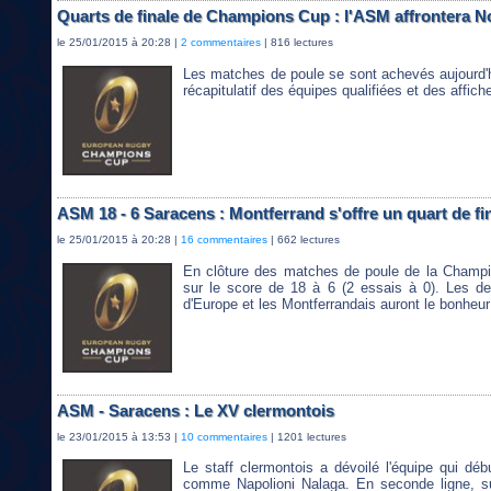
Quarts de finale de Champions Cup : l'ASM affrontera 
le 25/01/2015 à 20:28 |
2 commentaires
| 816 lectures
Les matches de poule se sont achevés aujourd'hu
récapitulatif des équipes qualifiées et des affich
ASM 18 - 6 Saracens : Montferrand s'offre un quart de fi
le 25/01/2015 à 20:28 |
16 commentaires
| 662 lectures
En clôture des matches de poule de la Champi
sur le score de 18 à 6 (2 essais à 0). Les de
d'Europe et les Montferrandais auront le bonheur 
ASM - Saracens : Le XV clermontois
le 23/01/2015 à 13:53 |
10 commentaires
| 1201 lectures
Le staff clermontois a dévoilé l'équipe qui d
comme Napolioni Nalaga. En seconde ligne, sui