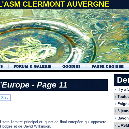
 L'ASM CLERMONT AUVERGNE
De
’Europe - Page 11
Il y a
Toulou
Suiv
Falgou
3 jeun
Bayonn
 sera l'arbitre principal du quart de final européen qui opposera
L’ASM 
 Hodges et de David Wilkinson.