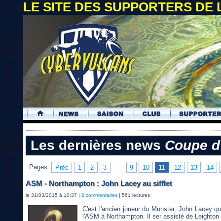
LE SITE DES SUPPORTERS DE
.
Les dernières news
Coupe d
Pages:
Préc
1
2
3
...
9
10
11
12
13
14
ASM - Northampton : John Lacey au sifflet
le 31/03/2015 à 10:37 |
2 commentaires
| 561 lectures
C'est l'ancien joueur du Munster, John Lacey qui
l'ASM à Northampton. Il ser assisté de Leighton