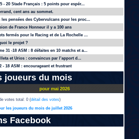
 - 20 Stade Français : 5 points pour espér...
rrand, cent ans au sommet.
 les pensées des Cybervulcans pour les proc...
on de France Honneur il y a 100 ans
ts fermés pour le Racing et de La Rochelle ...
quoi le projet ?
e 31 -18 ASM : 8 défaites en 10 matchs et a...
lleta et Urios : convaincus par l’apport d...
 - 18 ASM : encourageant et frustrant
s joueurs du mois
pour mai 2026
e votes total: 0 (
détail des votes
)
ur les joueurs du mois de juillet 2026
ns Facebook