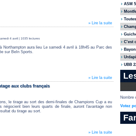
ASM 55
Montfe
Toutes
» Lire la suite
Champi
Guiche
medi 4 avril
| 1035 lectures
C’est 
 à Northampton aura lieu Le samedi 4 avril à 18h45 au Parc des
Bayonn
ée sur BeIn Sports.
Urdapi
UBB 22
Le
» Lire la suite
tage aux clubs français
Nombre d
cens, le tirage au sort des demi-finales de Champions Cup a eu
Votez po
ls négocient bien leurs quarts de finale, auront l'avantage non
sultat du tirage au sort.
Fa
» Lire la suite