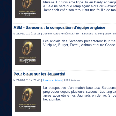
titulaire. En troisième ligne Julien Bardy échang
à Sale ne sera que remplaçant alors qu' Alexan
James fait enfin son retour sur une feuille de m
ASM - Saracens : la composition d'équipe anglaise
le 23/01/2015 à 13:23 |
Commentaires fermés
sur ASM - Saracens : la composition d'
Les anglais des Saracens présenteront leur mei
Vunipula, Burger, Farrell, Ashton et autre Goode
Peur bleue sur les Jaunards!
le 21/01/2015 à 20:48 |
9 commentaires
| 2501 lectures
La perspective d'un match face aux Saracens 
progresser depuis plusieurs saisons. Les anglais
après avoir étrillé nos Jaunards en demie. Si cel
hécatombe.