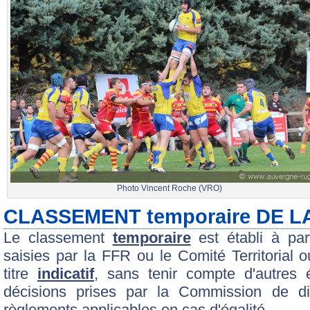
Photo Vincent Roche (VRO)
CLASSEMENT temporaire DE L
Le classement
temporaire
est établi à par
saisies par la FFR ou le Comité Territorial o
titre
indicatif
, sans tenir compte d'autres
décisions prises par la Commission de disc
règlements applicables en cas d'égalité.