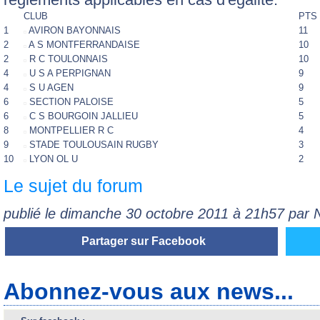
CLUB
PTS
1
AVIRON BAYONNAIS
11
2
A S MONTFERRANDAISE
10
2
R C TOULONNAIS
10
4
U S A PERPIGNAN
9
4
S U AGEN
9
6
SECTION PALOISE
5
6
C S BOURGOIN JALLIEU
5
8
MONTPELLIER R C
4
9
STADE TOULOUSAIN RUGBY
3
10
LYON OL U
2
Le sujet du forum
publié le dimanche 30 octobre 2011 à 21h57 par
Partager sur Facebook
Abonnez-vous aux news...