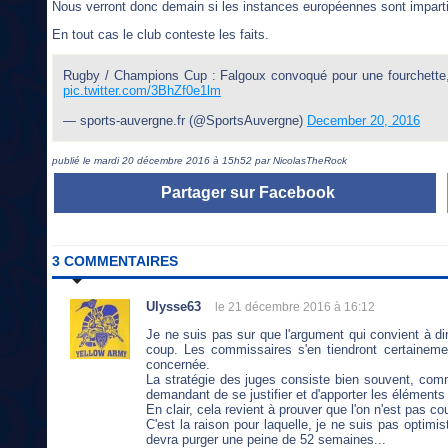
Nous verront donc demain si les instances européennes sont imparti
En tout cas le club conteste les faits.
Rugby / Champions Cup : Falgoux convoqué pour une fourchette, 
pic.twitter.com/3BhZf0e1lm
— sports-auvergne.fr (@SportsAuvergne)
December 20, 2016
publié le mardi 20 décembre 2016 à 15h52 par NicolasTheRock
Partager sur Facebook
3 COMMENTAIRES
Ulysse63
le 21 décembre 2016 à 16:12
Je ne suis pas sur que l'argument qui convient à dire
coup. Les commissaires s'en tiendront certaineme
concernée.
La stratégie des juges consiste bien souvent, comm
demandant de se justifier et d'apporter les élément
En clair, cela revient à prouver que l'on n'est pas co
C'est la raison pour laquelle, je ne suis pas optimi
devra purger une peine de 52 semaines...