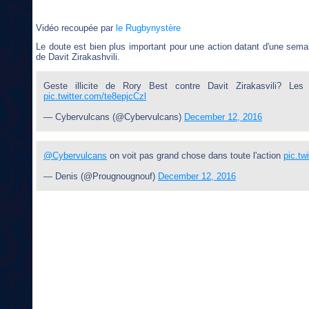
Vidéo recoupée par
le Rugbynystère
Le doute est bien plus important pour une action datant d'une semai
de Davit Zirakashvili.
Geste illicite de Rory Best contre Davit Zirakasvili? L
pic.twitter.com/te8epjcCzl
— Cybervulcans (@Cybervulcans)
December 12, 2016
@Cybervulcans
on voit pas grand chose dans toute l'action
pic.tw
— Denis (@Prougnougnouf)
December 12, 2016