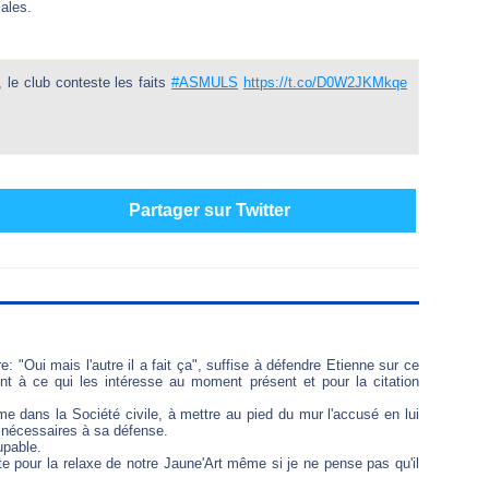
ales.
le club conteste les faits
#ASMULS
https://t.co/D0W2JKMkqe
Partager sur Twitter
: "Oui mais l'autre il a fait ça", suffise à défendre Etienne sur ce
nt à ce qui les intéresse au moment présent et pour la citation
e dans la Société civile, à mettre au pied du mur l'accusé en lui
s nécessaires à sa défense.
upable.
ste pour la relaxe de notre Jaune'Art même si je ne pense pas qu'il