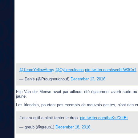
@TeamYellowArmy
@Cybervulcans
pic.twitter.com/wecbLW3CnT
— Denis (@Prougnougnouf)
December 12, 2016
Flip Van der Merwe avait par ailleurs été également averti suite au 
jaune.
Les Irlandais, pourtant pas exempts de mauvais gestes, n'ont rien e
J'ai cru qu'il a allait tenter le drop.
pic.twitter.com/haKsZXitEt
— greub (@greub1)
December 18, 2016