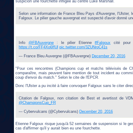
suspicion une fourchette infligée au centre Luke Marshall.
Selon une information de France Bleu Pays d'Auvergne, l'Ulster, le
Falgoux. Le pilier gauche auvergnat est suspecté d'avoir donné un
Info
@FBAuvergne
: le pilier Etienne
#Falgoux
cité pour 
https://t.co/FF4Xo6ffUl
pic.twitter.com/3ZUNroC41s
— France Bleu Auvergne (@FBAuvergne)
December 20, 2016
"Pour ces rencontres (Champions cup et matchs télévisés de Chal
comparaître, mais peuvent faire mention de tout incident au commis
coup d'envoi du match." Selon le cite de l'EPCR.
Donc l'Ulster a pu incité à faire convoquer Falgoux sans le citer dir
Citation de Falgoux, non citation de Best et avertisst de V
@ChampionsCup_FR
— Cybervulcans (@Cybervulcans)
December 20, 2016
Etienne Falgoux risque jusqu'à 52 semaines de suspension si le ges
cas d'affirmer qu'il y aurait bien eu une fourchette.