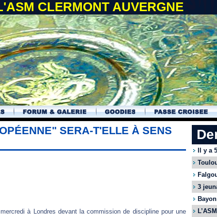
 L'ASM CLERMONT AUVERGNE
ROPÉENNE" SERA-T'ELLE À SENS
De
Il y a
Toulou
Falgou
3 jeun
Bayonn
L’ASM 
 mercredi à Londres devant la commission de discipline pour une