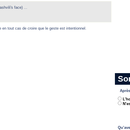
hvili's face) ...
cile en tout cas de croire que le geste est intentionnel.
So
Après
L’h
N’es
Qu’ave