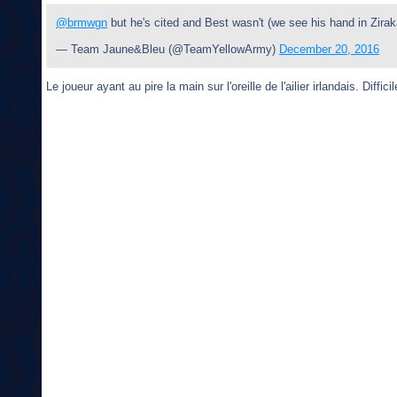
@brmwgn
but he's cited and Best wasn't (we see his hand in Zirakas
— Team Jaune&Bleu (@TeamYellowArmy)
December 20, 2016
Le joueur ayant au pire la main sur l'oreille de l'ailier irlandais. Diffi