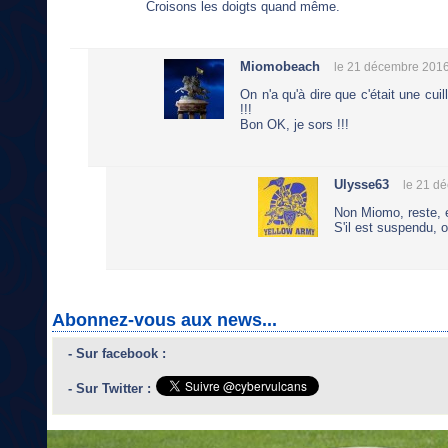
Croisons les doigts quand même.
Miomobeach
le 21 décembre 2016
On n'a qu'à dire que c'était une cui
!!!
Bon OK, je sors !!!
Ulysse63
le 21 d
Non Miomo, reste, e
S'il est suspendu, 
Abonnez-vous aux news...
- Sur facebook :
- Sur Twitter :