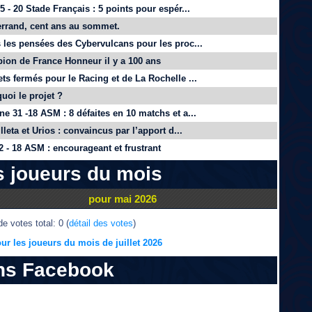
 - 20 Stade Français : 5 points pour espér...
rrand, cent ans au sommet.
 les pensées des Cybervulcans pour les proc...
on de France Honneur il y a 100 ans
ts fermés pour le Racing et de La Rochelle ...
quoi le projet ?
e 31 -18 ASM : 8 défaites en 10 matchs et a...
lleta et Urios : convaincus par l’apport d...
 - 18 ASM : encourageant et frustrant
s joueurs du mois
pour mai 2026
e votes total: 0 (
détail des votes
)
ur les joueurs du mois de juillet 2026
ns Facebook