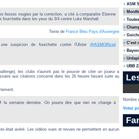
ASM 55
Montfe
s fesses rougies par la correction, a cité à comparaitre Etienne
e fourchette dans les yeux du 3/4 centre Luke Marshall.
Toutes
Champi
Texte de
France Bleu Pays d'Auvergne
Guiche
C’est 
une suspicion de fourchette contre l'Ulster
@ASMOfficiel
Bayonn
Urdapi
UBB 22
lenge), les clubs n'auront pas le pouvoir de citer un joueur a
Le
saire aux citations concerné dans les 26 heures faisant suite au
ectement.
Nombre d
DM la semaine dernière. On pourra dire que rien ne change à
Votez po
Fa
te était avéré. Les vidéos vues et revues ne permettent en aucun