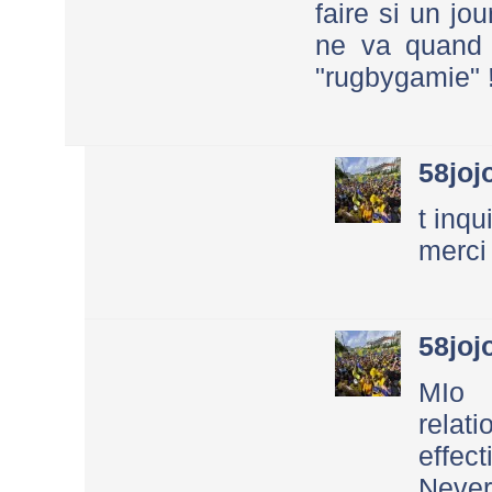
faire si un jo
ne va quand
"rugbygamie" !
58joj
t inqu
merci
58joj
MIo
relation
effec
Never