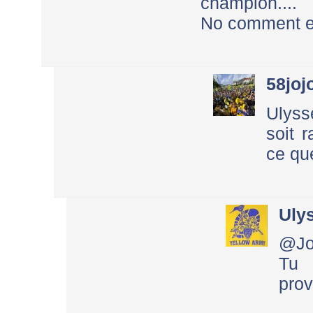
champion....
No comment et
58joj
Ulyss
soit 
ce que
Uly
@Jo
Tu 
prov