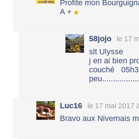
Profite mon Bourguign
A +
58jojo
le 17 
slt Ulysse
j en ai bien pro
couché 05h
peu................
Luc16
le 17 mai 2017 
Bravo aux Nivernais m