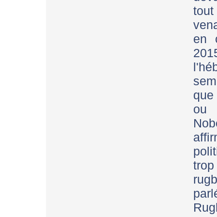
tout
vena
en 
201
l'h
sem
que 
ou 
Nobe
aff
pol
tro
rugb
parl
Rug