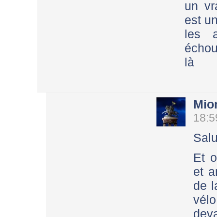
un vr
est u
les 
échou
là
Mio
18:5
Salu
Et o
et a
de l
vélo
dev