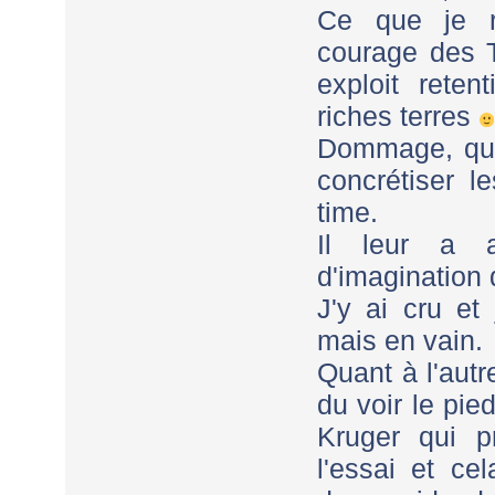
Ce que je re
courage des T
exploit reten
riches terres
Dommage, que
concrétiser 
time.
Il leur a 
d'imagination 
J'y ai cru et
mais en vain.
Quant à l'autr
du voir le pie
Kruger qui p
l'essai et ce