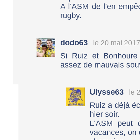
A l'ASM de l'en empêc
rugby.
dodo63
le 20 mai 2017
Si Ruiz et Bonhoure
assez de mauvais souv
Ulysse63
le 
Ruiz a déjà éc
hier soir.
L'ASM peut d
vacances, on c