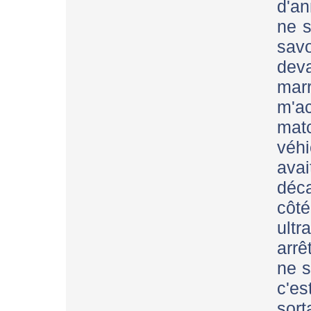
d'an
ne s
savo
deva
mar
m'a
matc
véhi
avai
déc
côté
ultr
arrê
ne s
c'e
sor