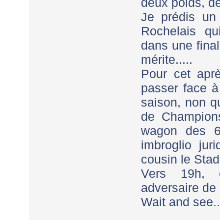
deux poids, d
Je prédis un
Rochelais qui
dans une final
mérite.....
Pour cet apr
passer face à
saison, non qu
de Champions
wagon des 6
imbroglio jur
cousin le Stad
Vers 19h, 
adversaire de 
Wait and see..