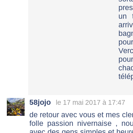
pres
un 
arri
bagn
pour
Ver
pour
cha
télé
58jojo
le 17 mai 2017 à 17:47
de retour avec vous et mes cle
folle passion nivernaise , no
avec des gens simples et heur