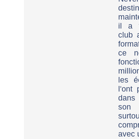
destin
maint
il a 
club 
forma
ce n
fonc
millio
les é
l'ont
dans 
son 
surto
comp
avec 