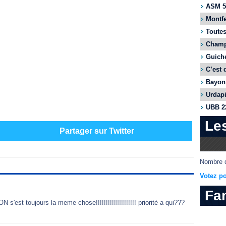
ASM 55
Montfe
Toutes
Champi
Guiche
C’est 
Bayonn
Urdapi
UBB 22
Le
Partager sur Twitter
Nombre d
Votez po
Fa
s'est toujours la meme chose!!!!!!!!!!!!!!!!!!!! priorité a qui???