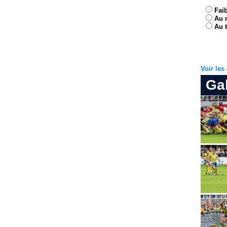
Fai
Au 
Au t
Voir le
Ga