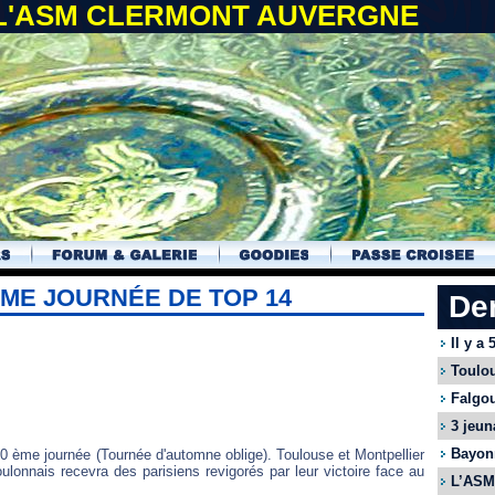
 L'ASM CLERMONT AUVERGNE
ÈME JOURNÉE DE TOP 14
De
Il y a
Toulou
Falgou
3 jeun
Bayonn
10 ème journée (Tournée d'automne oblige). Toulouse et Montpellier
ulonnais recevra des parisiens revigorés par leur victoire face au
L’ASM 