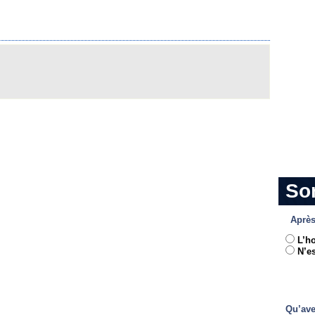
So
Après
L’h
N’es
Qu’ave