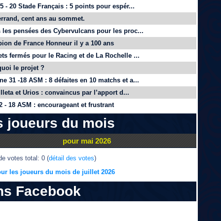
 - 20 Stade Français : 5 points pour espér...
rrand, cent ans au sommet.
 les pensées des Cybervulcans pour les proc...
on de France Honneur il y a 100 ans
ts fermés pour le Racing et de La Rochelle ...
quoi le projet ?
e 31 -18 ASM : 8 défaites en 10 matchs et a...
lleta et Urios : convaincus par l’apport d...
 - 18 ASM : encourageant et frustrant
s joueurs du mois
pour mai 2026
e votes total: 0 (
détail des votes
)
ur les joueurs du mois de juillet 2026
ns Facebook