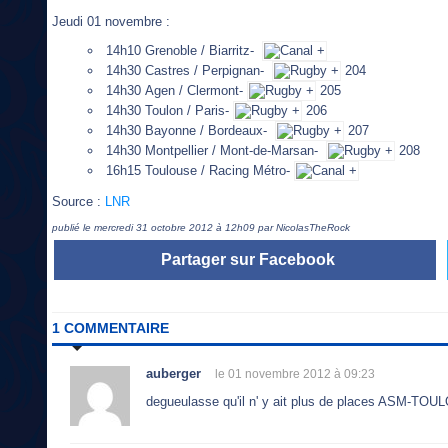
Jeudi 01 novembre :
14h10 Grenoble / Biarritz-
14h30 Castres / Perpignan-
204
14h30 Agen / Clermont-
205
14h30 Toulon / Paris-
206
14h30 Bayonne / Bordeaux-
207
14h30 Montpellier / Mont-de-Marsan-
208
16h15 Toulouse / Racing Métro-
Source :
LNR
publié le mercredi 31 octobre 2012 à 12h09 par NicolasTheRock
Partager sur Facebook
1 COMMENTAIRE
auberger
le 01 novembre 2012 à 09:23
degueulasse qu'il n' y ait plus de places ASM-TOULON 