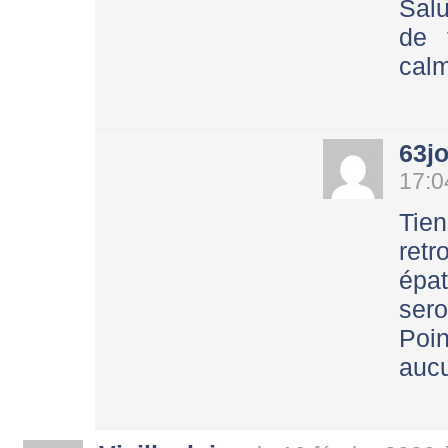
Sal
de 
calm
63j
17:0
Tie
retr
épa
sero
Poin
aucu