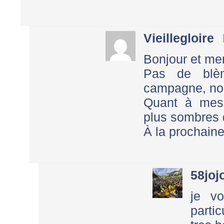
Vieillegloire
Bonjour et mer
Pas de blè
campagne, nou
Quant à mes p
plus sombres 
À la prochaine
58joj
je vo
partic