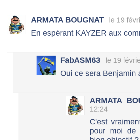
ARMATA BOUGNAT
le 19 fév
En espérant KAYZER aux comm
FabASM63
le 19 févr
Oui ce sera Benjamin 
ARMATA BO
12:24
C'est vraiment
pour moi de l
bien objectif ? 