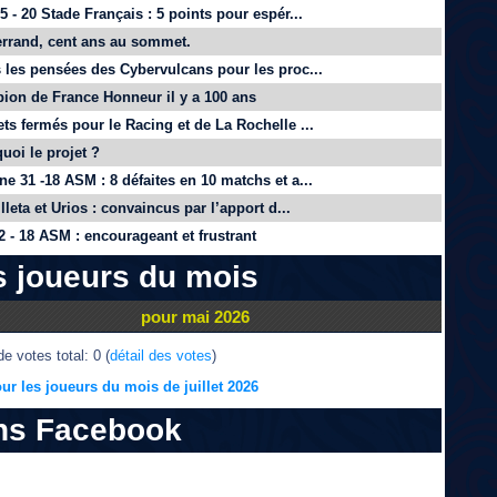
 - 20 Stade Français : 5 points pour espér...
rrand, cent ans au sommet.
 les pensées des Cybervulcans pour les proc...
on de France Honneur il y a 100 ans
ts fermés pour le Racing et de La Rochelle ...
quoi le projet ?
e 31 -18 ASM : 8 défaites en 10 matchs et a...
lleta et Urios : convaincus par l’apport d...
 - 18 ASM : encourageant et frustrant
s joueurs du mois
pour mai 2026
e votes total: 0 (
détail des votes
)
ur les joueurs du mois de juillet 2026
ns Facebook