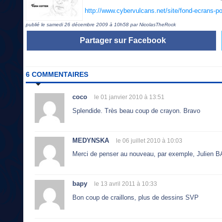
http://www.cybervulcans.net/site/fond-ecrans-po
publié le samedi 26 décembre 2009 à 10h58 par NicolasTheRock
Partager sur Facebook
6 COMMENTAIRES
coco
le 01 janvier 2010 à 13:51
Splendide. Très beau coup de crayon. Bravo
MEDYNSKA
le 06 juillet 2010 à 10:03
Merci de penser au nouveau, par exemple, Julien BA
bapy
le 13 avril 2011 à 10:33
Bon coup de craillons, plus de dessins SVP