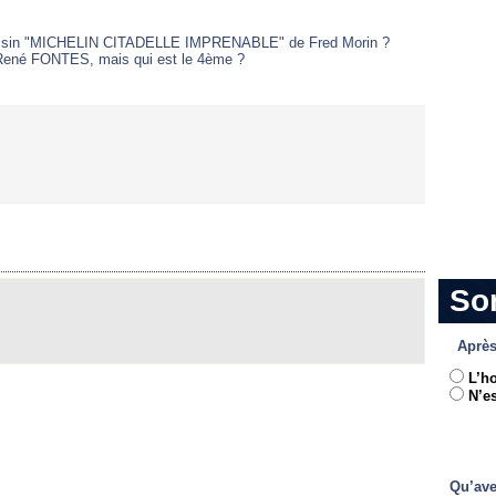
e dessin "MICHELIN CITADELLE IMPRENABLE" de Fred Morin ?
ené FONTES, mais qui est le 4ème ?
So
Après
L’h
N’es
Qu’ave