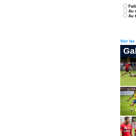
Fai
Au 
Au t
Voir le
Ga