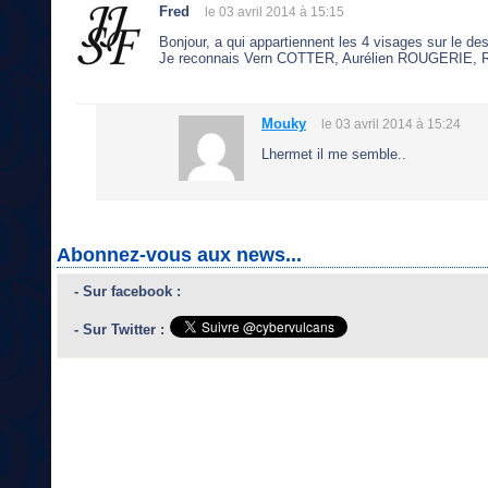
Fred
le 03 avril 2014 à 15:15
Bonjour, a qui appartiennent les 4 visages sur l
Je reconnais Vern COTTER, Aurélien ROUGERIE, R
Mouky
le 03 avril 2014 à 15:24
Lhermet il me semble..
Abonnez-vous aux news...
- Sur facebook :
- Sur Twitter :