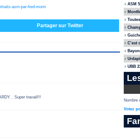
ASM 55
rtraits-asm-par-fred-morin
Montfe
Toutes
Partager sur Twitter
Champi
Guiche
C’est 
Bayonn
Urdapi
UBB 22
Le
RDY... Super travail!!!
Nombre d
Votez po
Fa