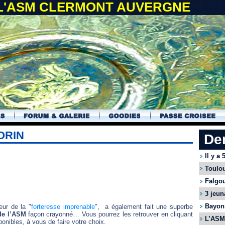
 L'ASM CLERMONT AUVERGNE
ORIN
De
Il y a
Toulou
Falgou
3 jeun
Bayonn
eur de la "
forteresse imprenable
", a également fait une superbe
 de l’ASM
façon crayonné… Vous pourrez les retrouver en cliquant
L’ASM 
ponibles, à vous de faire votre choix.