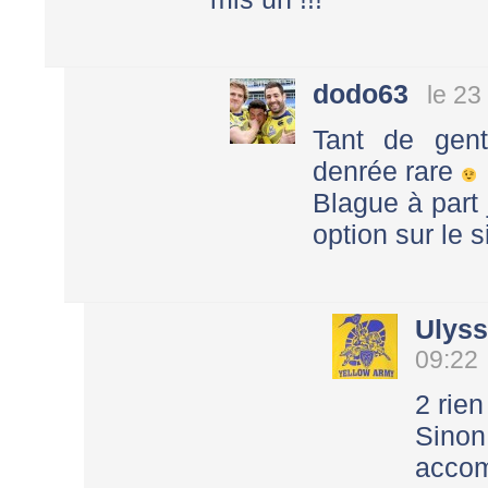
dodo63
le 23
Tant de gent
denrée rare
Blague à part 
option sur le si
Ulys
09:22
2 rie
Sinon
accom