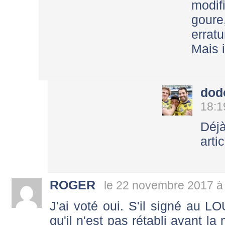
modif
gour
errat
Mais i
dod
18:1
Déjà
arti
ROGER
le 22 novembre 2017 à
J'ai voté oui. S'il signé au L
qu'il n'est pas rétabli avant la 