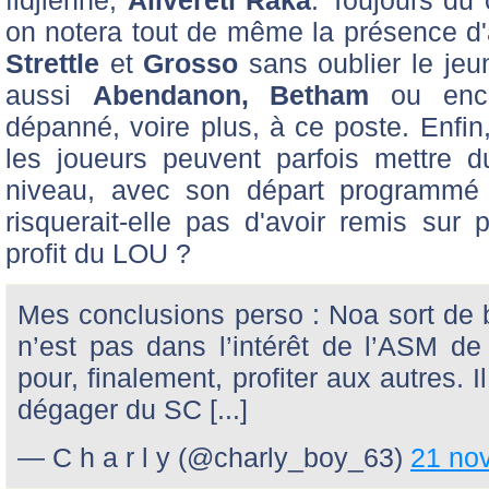
fidjienne,
Alivereti Raka
. Toujours du 
on notera tout de même la présence d'a
Strettle
et
Grosso
sans oublier le jeu
aussi
Abendanon, Betham
ou enc
dépanné, voire plus, à ce poste. Enfin
les joueurs peuvent parfois mettre 
niveau, avec son départ programmé 
risquerait-elle pas d'avoir remis sur
profit du LOU ?
Mes conclusions perso : Noa sort de b
n’est pas dans l’intérêt de l’ASM d
pour, finalement, profiter aux autres. Il
dégager du SC [...]
— C h a r l y (@charly_boy_63)
21 no