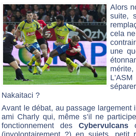
Alors n
suite,
remplaç
cela ne
contrai
une que
étonna
mérite
L'ASM 
sépare
Nakaitaci ?
Avant le débat, au passage largement i
ami Charly qui, même s'il ne particip
fonctionnement des
Cybervulcans
c
(involontairement ?) en sujets, petit 