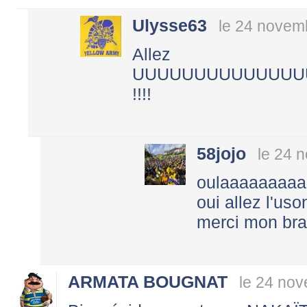
Ulysse63
le 24 novem
Allez
UUUUUUUUUUUUUUUU
!!!!
58jojo
le 24 
oulaaaaaaaa
oui allez l'uson
merci mon br
ARMATA BOUGNAT
le 24 no