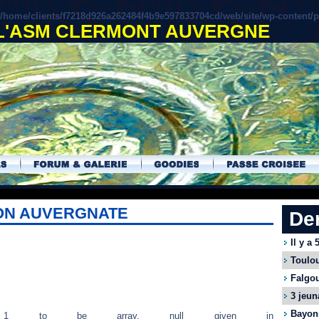
/home/clients/f7218d926a262484f4b9e597833704cd/web/site/wp-content/
 L'ASM CLERMONT AUVERGNE
ION AUVERGNATE
De
Il y a
Toulou
Falgou
3 jeun
Bayonn
eter 1 to be array, null given in