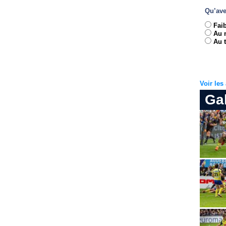
Qu’ave
Fai
Au 
Au t
Voir le
Ga