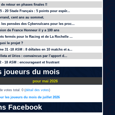
de retour en phases finales !!
 - 20 Stade Français : 5 points pour espér...
rrand, cent ans au sommet.
 les pensées des Cybervulcans pour les proc...
on de France Honneur il y a 100 ans
ts fermés pour le Racing et de La Rochelle ...
quoi le projet ?
e 31 -18 ASM : 8 défaites en 10 matchs et a...
lleta et Urios : convaincus par l’apport d...
 - 18 ASM : encourageant et frustrant
s joueurs du mois
pour mai 2026
e votes total: 0 (
détail des votes
)
ur les joueurs du mois de juillet 2026
ns Facebook