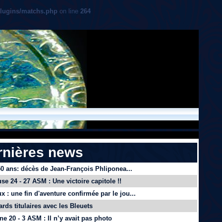
plugins/matchs.php
on line
264
rnières news
 50 ans: décès de Jean-François Phliponea...
se 24 - 27 ASM : Une victoire capitole !!
x : une fin d'aventure confirmée par le jou...
ards titulaires avec les Bleuets
e 20 - 3 ASM : Il n’y avait pas photo