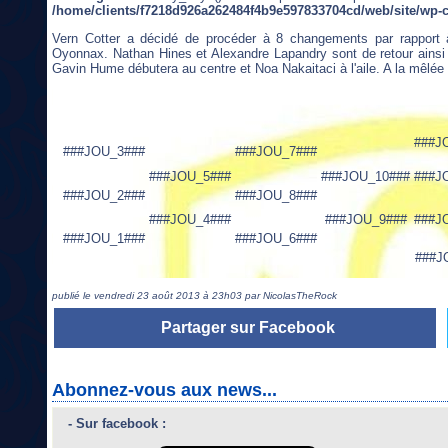
/home/clients/f7218d926a262484f4b9e597833704cd/web/site/wp-
Vern Cotter a décidé de procéder à 8 changements par rapport à
Oyonnax. Nathan Hines et Alexandre Lapandry sont de retour ainsi q
Gavin Hume débutera au centre et Noa Nakaitaci à l'aile. A la mêlée
###J
###JOU_3###
###JOU_7###
###JOU_5###
###JOU_10###
###J
###JOU_2###
###JOU_8###
###JOU_4###
###JOU_9###
###J
###JOU_1###
###JOU_6###
###J
publié le vendredi 23 août 2013 à 23h03 par NicolasTheRock
Partager sur Facebook
Abonnez-vous aux news...
- Sur facebook :