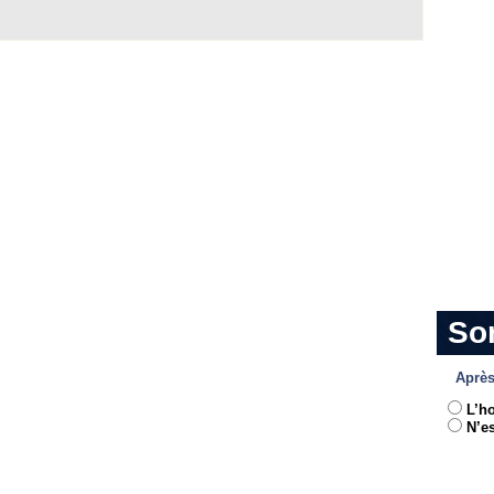
So
Après
L’h
N’es