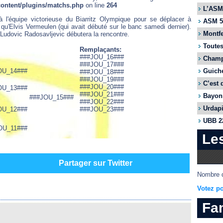
content/plugins/matchs.php
on line
264
L’ASM 
 l'équipe victorieuse du Biarritz Olympique pour se déplacer à
ASM 55
u'Elvis Vermeulen (qui avait débuté sur le banc samedi dernier).
Montfe
 Ludovic Radosavljevic débutera la rencontre.
Toutes
Remplaçants:
###JOU_16###
Champi
###JOU_17###
OU_14###
Guiche
###JOU_18###
###JOU_19###
C’est 
###JOU_20###
OU_13###
###JOU_21###
Bayonn
###JOU_15###
###JOU_22###
Urdapi
OU_12###
###JOU_23###
UBB 22
OU_11###
Le
Partager sur Twitter
Nombre d
Votez po
Fa