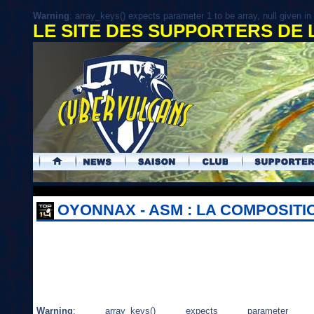
Warning
: array_keys() expects parameter 1 to be array, null given in
LE SITE DES SUPPORTERS DE
.
OYONNAX - ASM : LA COMPOSIT
Warning
: array_keys() expects param