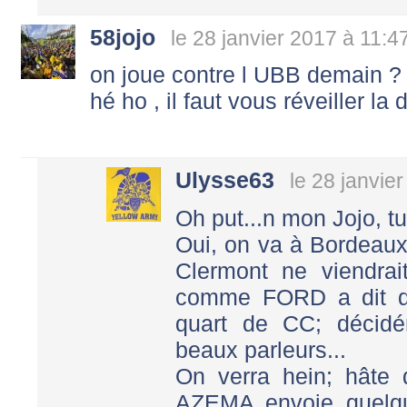
58jojo
le 28 janvier 2017 à 11:4
on joue contre l UBB demain ?
hé ho , il faut vous réveiller la de
Ulysse63
le 28 janvie
Oh put...n mon Jojo, tu 
Oui, on va à Bordeaux
Clermont ne viendrai
comme FORD a dit qu'i
quart de CC; décidé
beaux parleurs...
On verra hein; hâte
AZEMA envoie quelqu