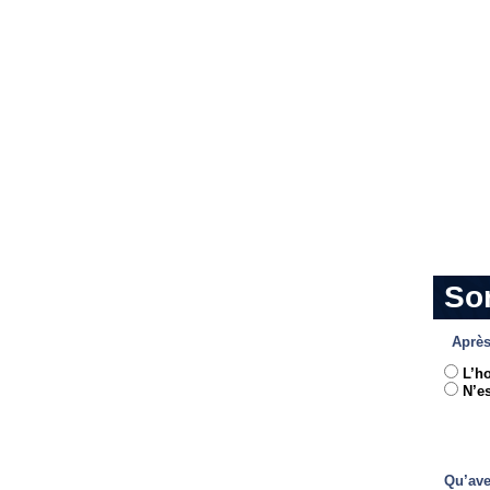
So
Après
L’h
N’es
Qu’ave