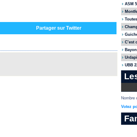
ASM 55
Montfe
Toutes
Champi
Partager sur Twitter
Guiche
C’est 
Bayonn
Urdapi
UBB 22
Le
Nombre d
Votez po
Fa