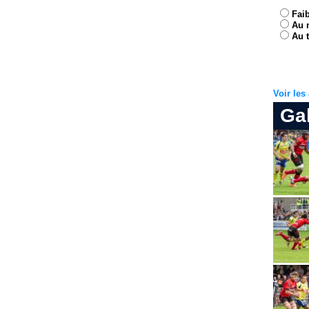
Fai
Au 
Au t
Voir le
Ga