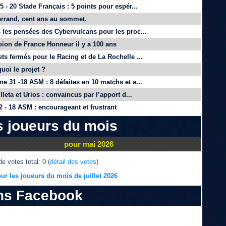
 - 20 Stade Français : 5 points pour espér...
rrand, cent ans au sommet.
 les pensées des Cybervulcans pour les proc...
on de France Honneur il y a 100 ans
ts fermés pour le Racing et de La Rochelle ...
quoi le projet ?
e 31 -18 ASM : 8 défaites en 10 matchs et a...
lleta et Urios : convaincus par l’apport d...
 - 18 ASM : encourageant et frustrant
s joueurs du mois
pour mai 2026
e votes total: 0 (
détail des votes
)
ur les joueurs du mois de juillet 2026
ns Facebook