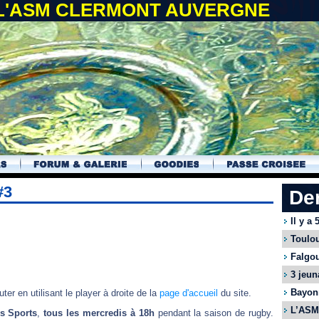
 L'ASM CLERMONT AUVERGNE
#3
De
Il y a
Toulou
Falgou
3 jeun
Bayonn
er en utilisant le player à droite de la
page d'accueil
du site.
L’ASM 
es Sports
,
tous les mercredis à 18h
pendant la saison de rugby.