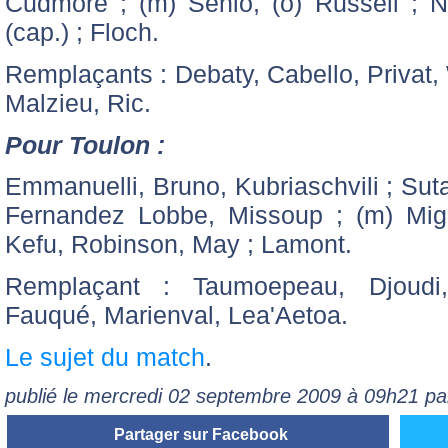
Cudmore ; (m) Senio, (o) Russell ; N
(cap.) ; Floch.
Remplaçants : Debaty, Cabello, Privat,
Malzieu, Ric.
Pour Toulon :
Emmanuelli, Bruno, Kubriaschvili ; Suta
Fernandez Lobbe, Missoup ; (m) Migno
Kefu, Robinson, May ; Lamont.
Remplaçant : Taumoepeau, Djoudi,
Fauqué, Marienval, Lea'Aetoa.
Le sujet du match
.
publié le mercredi 02 septembre 2009 à 09h21 p
Partager sur Facebook