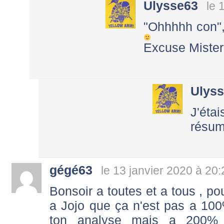
Ulysse63
le 
"Ohhhhh con",
Excuse Mister
Ulys
J'éta
résum
gégé63
le 13 janvier 2020 à 20:
Bonsoir a toutes et a tous , p
a Jojo que ça n'est pas a 10
ton analyse mais a 200% ,