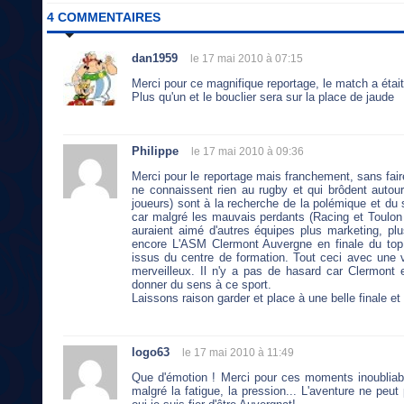
4 COMMENTAIRES
dan1959
le 17 mai 2010 à 07:15
Merci pour ce magnifique reportage, le match a étai
Plus qu'un et le bouclier sera sur la place de jaude
Philippe
le 17 mai 2010 à 09:36
Merci pour le reportage mais franchement, sans fair
ne connaissent rien au rugby et qui brôdent autour
joueurs) sont à la recherche de la polémique et du 
car malgré les mauvais perdants (Racing et Toulon 
auraient aimé d'autres équipes plus marketing, plu
encore L'ASM Clermont Auvergne en finale du top
issus du centre de formation. Tout ceci avec une v
merveilleux. Il n'y a pas de hasard car Clermont
donner du sens à ce sport.
Laissons raison garder et place à une belle finale et q
logo63
le 17 mai 2010 à 11:49
Que d'émotion ! Merci pour ces moments inoubliab
malgré la fatigue, la pression... L'aventure ne peut 