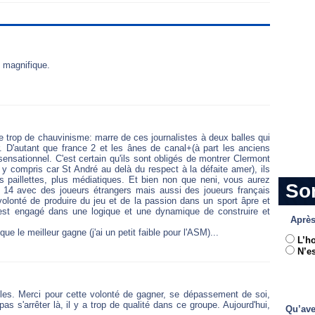
t magnifique.
e trop de chauvinisme: marre de ces journalistes à deux balles qui
. D'autant que france 2 et les ânes de canal+(à part les anciens
sensationnel. C'est certain qu'ils sont obligés de montrer Clermont
y compris car St André au delà du respect à la défaite amer), ils
s paillettes, plus médiatiques. Et bien non que neni, vous aurez
So
 14 avec des joueurs étrangers mais aussi des joueurs français
olonté de produire du jeu et de la passion dans un sport âpre et
 est engagé dans une logique et une dynamique de construire et
Après
ue le meilleur gagne (j'ai un petit faible pour l'ASM)...
L’h
N’es
les. Merci pour cette volonté de gagner, se dépassement de soi,
pas s'arrêter là, il y a trop de qualité dans ce groupe. Aujourd'hui,
Qu’ave