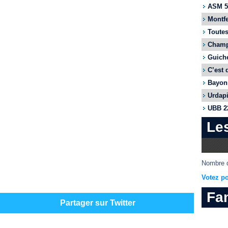
ASM 55
Montfe
Toutes
Champi
Guiche
C’est 
Bayonn
Urdapi
UBB 22
Le
Nombre d
Votez po
Fa
Partager sur Twitter