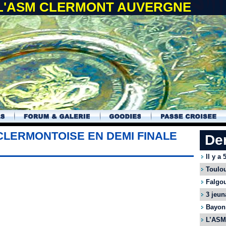
 L'ASM CLERMONT AUVERGNE
CLERMONTOISE EN DEMI FINALE
De
Il y a
Toulou
Falgou
3 jeun
Bayonn
L’ASM 