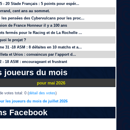
 - 20 Stade Français : 5 points pour espér...
rrand, cent ans au sommet.
 les pensées des Cybervulcans pour les proc...
on de France Honneur il y a 100 ans
ts fermés pour le Racing et de La Rochelle ...
quoi le projet ?
e 31 -18 ASM : 8 défaites en 10 matchs et a...
lleta et Urios : convaincus par l’apport d...
 - 18 ASM : encourageant et frustrant
s joueurs du mois
pour mai 2026
e votes total: 0 (
détail des votes
)
ur les joueurs du mois de juillet 2026
ns Facebook