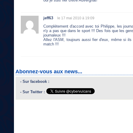
oui je suis fier d'être Auvergnat!
jeff63
le 17 mai 2010 à 19:09
Complétement d'accord avec toi Philippe, les journa
n'y a pas que dans le sport !!! Des fois que les gens 
journaleux !!!
Allez l'ASM, toujours aussi fier d'eux, même si ils 
match !!!
Abonnez-vous aux news...
- Sur facebook :
- Sur Twitter :