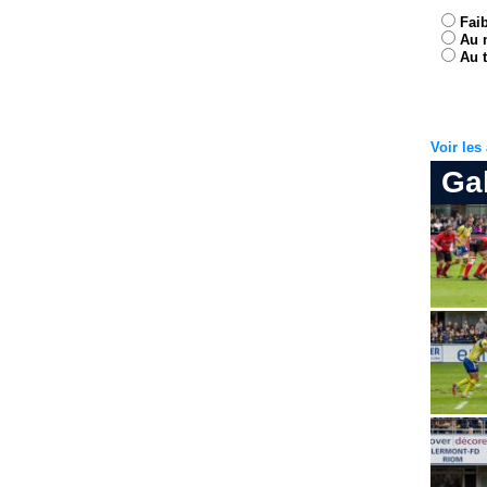
Fai
Au 
Au t
Voir le
Ga