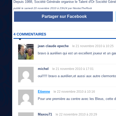
Depuis 1988, Société Générale organise le Talent d'Or Société Géné
publié le samedi 20 novembre 2010 à 23h24 par NicolasTheRock
Partager sur Facebook
4 COMMENTAIRES
jean claude epeche
le 21 novembre 2010 à 10:25
bravo à aurélien qui est un excellent joueur et un gar
michel
le 21 novembre 2010 à 17:01
oui!!!!! bravo a aurélien,et aussi aux autre clermont
Etienne
le 22 novembre 2010 à 10:16
Pour une première au centre avec les Bleus, cette dis
Maxou71
le 22 novembre 2010 à 20:29