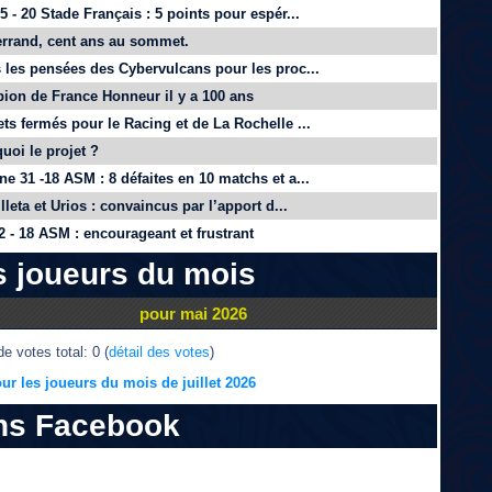
 - 20 Stade Français : 5 points pour espér...
rrand, cent ans au sommet.
 les pensées des Cybervulcans pour les proc...
on de France Honneur il y a 100 ans
ts fermés pour le Racing et de La Rochelle ...
quoi le projet ?
e 31 -18 ASM : 8 défaites en 10 matchs et a...
lleta et Urios : convaincus par l’apport d...
 - 18 ASM : encourageant et frustrant
s joueurs du mois
pour mai 2026
e votes total: 0 (
détail des votes
)
ur les joueurs du mois de juillet 2026
ns Facebook