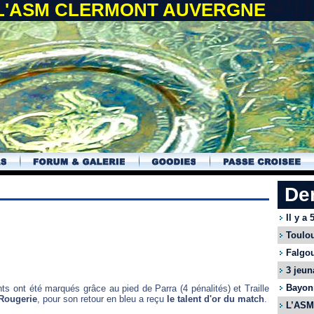
 L'ASM CLERMONT AUVERGNE
De
Il y a
Toulou
Falgou
3 jeun
Bayonn
nts ont été marqués grâce au pied de Parra (4 pénalités) et Traille
 Rougerie
, pour son retour en bleu a reçu
le talent d'or du match
.
L’ASM 