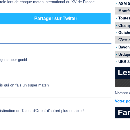
rale lors de chaque match international du XV de France.
ASM 55
Montfe
Toutes
Partager sur Twitter
Champi
Guiche
C’est 
Bayonn
Urdapi
çon super gentil....
UBB 22
Le
ois qui on fais un super matsh
Nombre d
Votez po
Fa
tinction de Talent d'Or est d'autant plus notable !