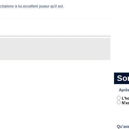
citations à lui,excellent joueur qu'il est.
So
Après
L’h
N’es
Qu’ave