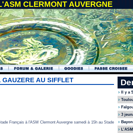
 L'ASM CLERMONT AUVERGNE
L GAUZERE AU SIFFLET
De
Il y a
Toulou
Falgou
3 jeun
Bayonn
e Stade Français à l'ASM Clermont Auvergne samedi à 15h au Stade
L’ASM 