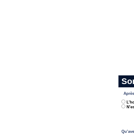
So
Après
L’h
N’es
Qu’ave