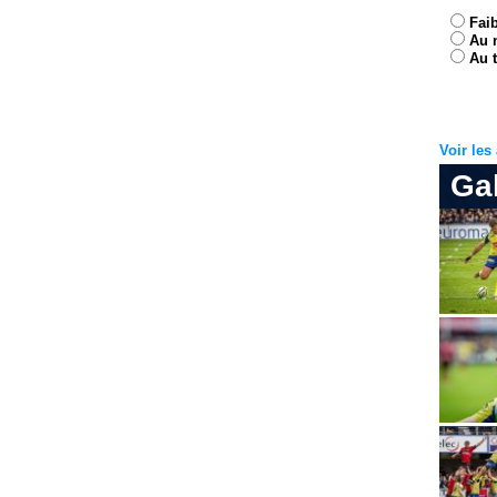
Fai
Au 
Au t
Voir le
Ga