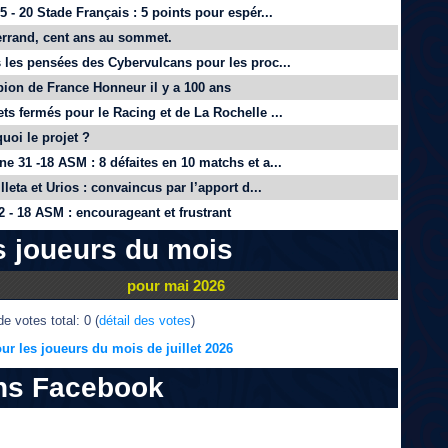
 - 20 Stade Français : 5 points pour espér...
rrand, cent ans au sommet.
 les pensées des Cybervulcans pour les proc...
on de France Honneur il y a 100 ans
ts fermés pour le Racing et de La Rochelle ...
quoi le projet ?
e 31 -18 ASM : 8 défaites en 10 matchs et a...
lleta et Urios : convaincus par l’apport d...
 - 18 ASM : encourageant et frustrant
s joueurs du mois
pour mai 2026
e votes total: 0 (
détail des votes
)
ur les joueurs du mois de juillet 2026
ns Facebook