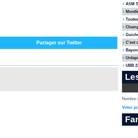
ASM 55
Montfe
Toutes
Champi
Guiche
C’est 
Partager sur Twitter
Bayonn
Urdapi
UBB 22
Le
Nombre d
Votez po
Fa