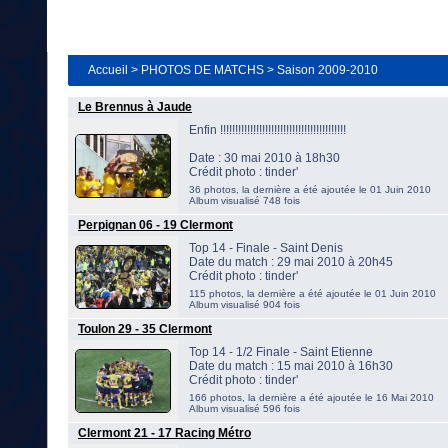
Accueil
>
PHOTOS DE MATCHS
>
Saison 2009-2010
Le Brennus à Jaude
Enfin !!!!!!!!!!!!!!!!!!!!!!!!!!!!!!!!!!!!!!!!!!
Date : 30 mai 2010 à 18h30
Crédit photo : tinder'
36 photos, la dernière a été ajoutée le 01 Juin 2010
Album visualisé 748 fois
Perpignan 06 - 19 Clermont
Top 14 - Finale - Saint Denis
Date du match : 29 mai 2010 à 20h45
Crédit photo : tinder'
115 photos, la dernière a été ajoutée le 01 Juin 2010
Album visualisé 904 fois
Toulon 29 - 35 Clermont
Top 14 - 1/2 Finale - Saint Etienne
Date du match : 15 mai 2010 à 16h30
Crédit photo : tinder'
166 photos, la dernière a été ajoutée le 16 Mai 2010
Album visualisé 596 fois
Clermont 21 - 17 Racing Métro