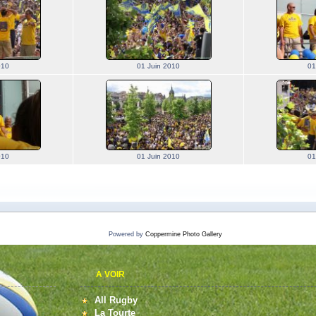
010
01 Juin 2010
01
010
01 Juin 2010
01
Powered by
Coppermine Photo Gallery
A VOIR
All Rugby
La Tourte