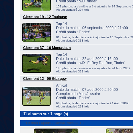
Crédit photo : twiX, tinder'
151 photos, la dernière a été ajoutée le 14 Septembre
Album visualisé 304 fois
Clermont 19 - 12 Toulouse
Top 14
Date du match : 06 septembre 2009 à 21h00
Crédit photo : Tinder'
81 photos, la dernière a été ajoutée le 10 Septembre 
Album visualisé 333 fois
Clermont 37 - 16 Montauban
Top 14
Date du match : 22 août 2009 à 16h00
Crédit photo : twiX, El Rey Del Ron, Tinder'
148 photos, la dernière a été ajoutée le 24 Août 2009
Album visualisé 321 fois
Clermont 12 - 00 Glasgow
Amical
Date du match : 07 août 2009 à 20h00
Complexe du Mas à Issoire
Crédit photo : Tinder'
60 photos, la dernière a été ajoutée le 24 Août 2009
Album visualisé 293 fois
11 albums sur 1 page (s)
Derniers ajouts - Saison 2009-2010