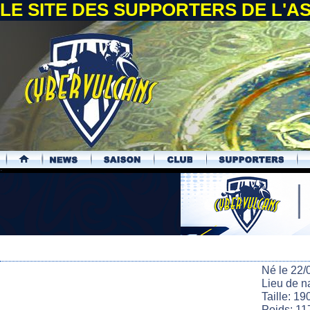
LE SITE DES SUPPORTERS DE L'
.
Né le 22/
Lieu de n
Taille: 19
Poids: 11