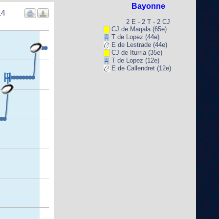
Bayonne
14
2 E - 2 T - 2 CJ
CJ de Maqala (65e)
T de Lopez (44e)
E de Lestrade (44e)
CJ de Iturria (35e)
T de Lopez (12e)
E de Callendret (12e)