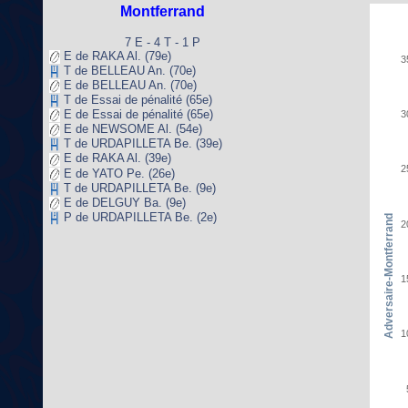
Montferrand
7 E - 4 T - 1 P
E de RAKA Al. (79e)
3
T de BELLEAU An. (70e)
E de BELLEAU An. (70e)
T de Essai de pénalité (65e)
E de Essai de pénalité (65e)
3
E de NEWSOME Al. (54e)
T de URDAPILLETA Be. (39e)
E de RAKA Al. (39e)
2
E de YATO Pe. (26e)
T de URDAPILLETA Be. (9e)
E de DELGUY Ba. (9e)
P de URDAPILLETA Be. (2e)
Adversaire-Montferrand
2
1
1