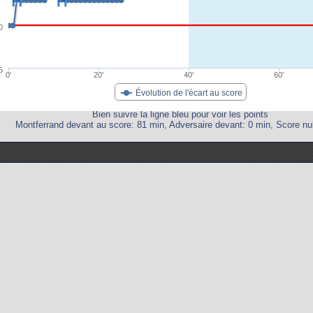
0
5
0'
20'
40'
60'
Évolution de l'écart au score
Bien suivre la ligne bleu pour voir les points
Montferrand devant au score: 81 min, Adversaire devant: 0 min, Score nul