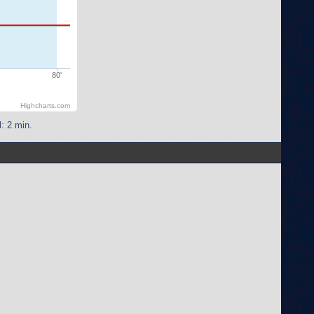
80'
Highcharts.com
: 2 min.