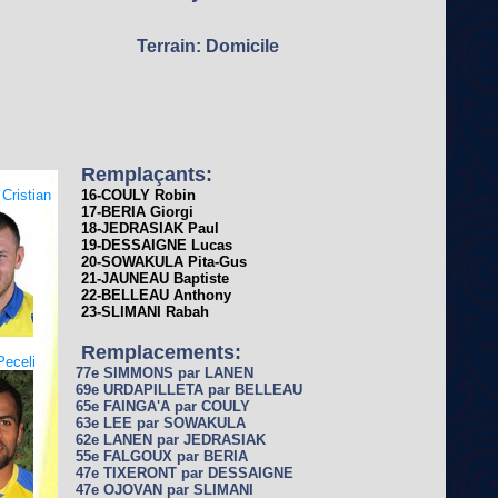
Terrain: Domicile
Remplaçants:
ristian
16-COULY Robin
17-BERIA Giorgi
18-JEDRASIAK Paul
19-DESSAIGNE Lucas
20-SOWAKULA Pita-Gus
21-JAUNEAU Baptiste
22-BELLEAU Anthony
23-SLIMANI Rabah
Remplacements:
eceli
77e SIMMONS par LANEN
69e URDAPILLETA par BELLEAU
65e FAINGA'A par COULY
63e LEE par SOWAKULA
62e LANEN par JEDRASIAK
55e FALGOUX par BERIA
47e TIXERONT par DESSAIGNE
47e OJOVAN par SLIMANI