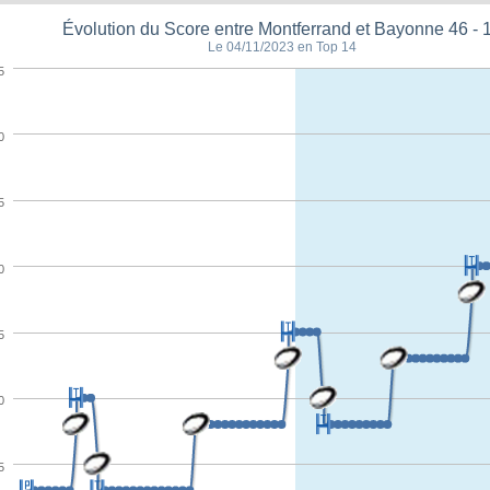
Évolution du Score entre Montferrand et Bayonne 46 - 
Le 04/11/2023 en Top 14
5
0
5
0
5
0
5