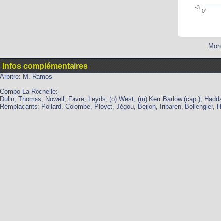
-3
0'
Mont
Infos complémentaires
Arbitre: M. Ramos
Compo La Rochelle:
Dulin; Thomas, Nowell, Favre, Leyds; (o) West, (m) Kerr Barlow (cap.); Haddad
Remplaçants: Pollard, Colombe, Ployet, Jégou, Berjon, Iribaren, Bollengier, H