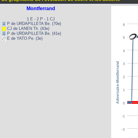
Montferrand
1 E - 2 P - 1 CJ
P de URDAPILLETA Be. (70e)
6
CJ de LANEN Th. (43e)
P de URDAPILLETA Be. (41e)
5
E de YATO Pe. (3e)
4
Adversaire-Montferrand
3
2
1
0
-1
-2