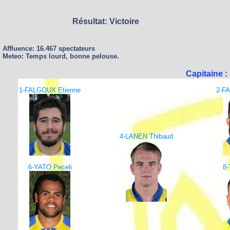
Résultat: Victoire
Affluence: 16.467 spectateurs
Meteo: Temps lourd, bonne pelouse.
Capitaine 
1-FALGOUX Etienne
2-FA
4-LANEN Thibaud
6-YATO Peceli
8-