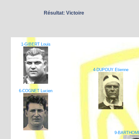
Résultat: Victoire
1-GIBERT Louis
4-DUPOUY Etienne
6-COGNET Lucien
9-BARTHOM