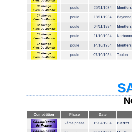
poule
25/11/1934
Montferr
poule
18/11/1934
Bayonne
poule
04/11/1934
Montferr
poule
21/10/1934
Narbonn
poule
14/10/1934
Montferr
poule
07/10/1934
Toulon
SA
N
Compétition
Phase
Date
2éme phase
15/04/1934
Biarritz