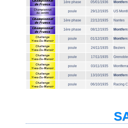
1ère phase
05/01/1936
Montferr
poule
29/12/1935
US Mont
1ère phase
22/12/1935
Nantes
1ère phase
08/12/1935
Montferr
poule
01/12/1935
Montferr
poule
24/11/1935
Beziers
poule
17/11/1935
Grenoble
poule
03/11/1935
Montferr
poule
13/10/1935
Montferr
poule
06/10/1935
Racing 
SA