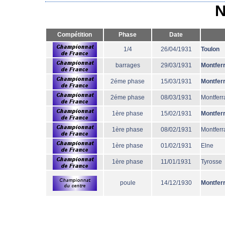
N
Compétition
Phase
Date
1/4
26/04/1931
Toulon
barrages
29/03/1931
Montfer
2éme phase
15/03/1931
Montfer
2éme phase
08/03/1931
Montferr
1ère phase
15/02/1931
Montfer
1ère phase
08/02/1931
Montferr
1ère phase
01/02/1931
Elne
1ère phase
11/01/1931
Tyrosse
poule
14/12/1930
Montfer