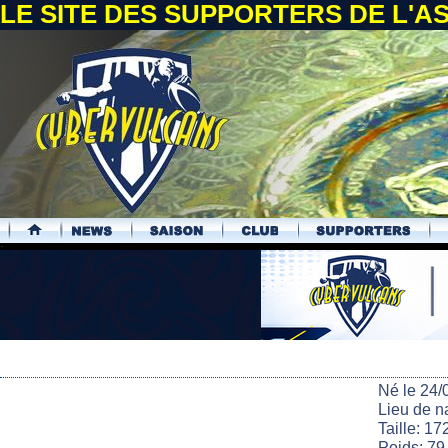
LE SITE DES SUPPORTERS DE L'
.
Né le 24/
Lieu de n
Taille: 17
Poids: 79