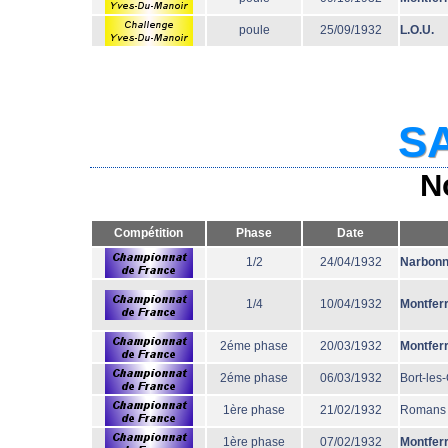
poule
25/09/1932
L.O.U.
SA
N
Compétition
Phase
Date
1/2
24/04/1932
Narbon
1/4
10/04/1932
Montfer
2éme phase
20/03/1932
Montfer
2éme phase
06/03/1932
Bort-les
1ère phase
21/02/1932
Romans
1ère phase
07/02/1932
Montfer