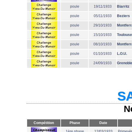
poule
19/11/1933
Biarritz
poule
05/11/1933
Beziers
poule
29/10/1933
Montferr
poule
15/10/1933
Toulouse
poule
08/10/1933
Montferr
poule
01/10/1933
L.O.U.
poule
24/09/1933
Grenobl
SA
N
Compétition
Phase
Date
1ère phase
12/03/1933
Primevè