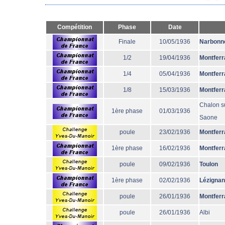
Compétition
Phase
Date
Finale
10/05/1936
Narbonn
1/2
19/04/1936
Montferr
1/4
05/04/1936
Montferr
1/8
15/03/1936
Montferr
Chalon s
1ère phase
01/03/1936
Saone
poule
23/02/1936
Montferr
1ère phase
16/02/1936
Montferr
poule
09/02/1936
Toulon
1ère phase
02/02/1936
Lézignan
poule
26/01/1936
Montferr
poule
26/01/1936
Albi