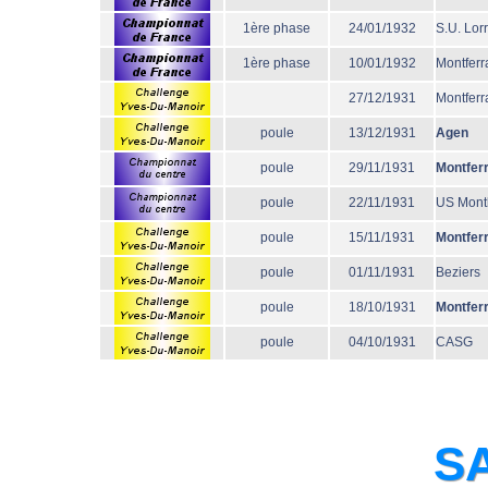
1ère phase
24/01/1932
S.U. Lor
1ère phase
10/01/1932
Montferr
27/12/1931
Montferr
poule
13/12/1931
Agen
poule
29/11/1931
Montfer
poule
22/11/1931
US Mont
poule
15/11/1931
Montfer
poule
01/11/1931
Beziers
poule
18/10/1931
Montfer
poule
04/10/1931
CASG
SA