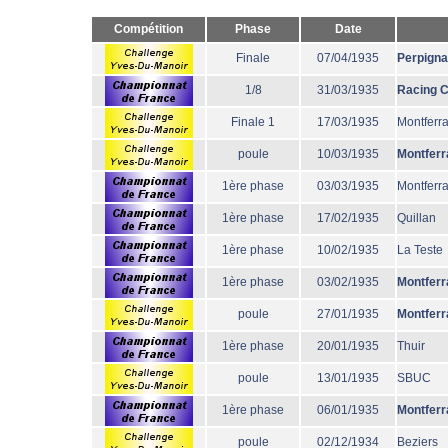
Compétition
Phase
Date
Finale
07/04/1935
Perpign
1/8
31/03/1935
Racing 
Finale 1
17/03/1935
Montferr
poule
10/03/1935
Montferr
1ère phase
03/03/1935
Montferr
1ère phase
17/02/1935
Quillan
1ère phase
10/02/1935
La Teste
1ère phase
03/02/1935
Montferr
poule
27/01/1935
Montferr
1ère phase
20/01/1935
Thuir
poule
13/01/1935
SBUC
1ère phase
06/01/1935
Montferr
poule
02/12/1934
Beziers