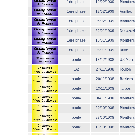
1ère phase
19/02/1939
Montferr
1ère phase
12/02/1939
Aurillac
1ère phase
05/02/1939
Montferr
1ère phase
22/01/1939
Decazevi
1ère phase
15/01/1939
Montferr
1ère phase
08/01/1939
Brive
poule
18/12/1938
US Mont
1/2
27/11/1938
Toulon
poule
20/11/1938
Beziers
poule
13/11/1938
Tarbes
poule
06/11/1938
Montferr
poule
30/10/1938
Montferr
poule
23/10/1938
Montferr
poule
16/10/1938
Montferr