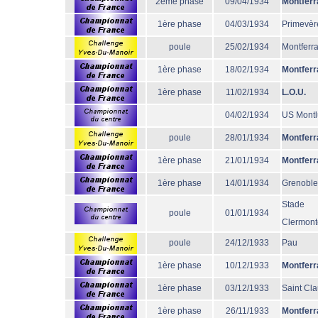
2éme phase
09/04/1934
Montferr
1ère phase
04/03/1934
Primevèr
poule
25/02/1934
Montferr
1ère phase
18/02/1934
Montferr
1ère phase
11/02/1934
L.O.U.
04/02/1934
US Mont
poule
28/01/1934
Montferr
1ère phase
21/01/1934
Montferr
1ère phase
14/01/1934
Grenoble
Stade
poule
01/01/1934
Clermont
poule
24/12/1933
Pau
1ère phase
10/12/1933
Montferr
1ère phase
03/12/1933
Saint Cl
1ère phase
26/11/1933
Montferr