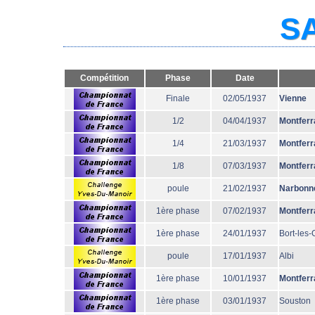
SA
Compétition
Phase
Date
Finale
02/05/1937
Vienne
1/2
04/04/1937
Montferr
1/4
21/03/1937
Montferr
1/8
07/03/1937
Montferr
poule
21/02/1937
Narbonn
1ère phase
07/02/1937
Montferr
1ère phase
24/01/1937
Bort-les
poule
17/01/1937
Albi
1ère phase
10/01/1937
Montferr
1ère phase
03/01/1937
Souston