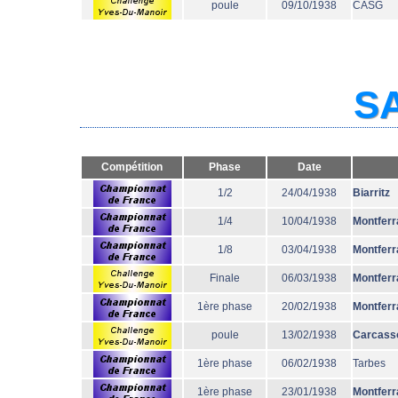
poule
09/10/1938
CASG
SA
Compétition
Phase
Date
1/2
24/04/1938
Biarritz
1/4
10/04/1938
Montferr
1/8
03/04/1938
Montferr
Finale
06/03/1938
Montferr
1ère phase
20/02/1938
Montferr
poule
13/02/1938
Carcass
1ère phase
06/02/1938
Tarbes
1ère phase
23/01/1938
Montferr