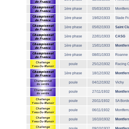
1ère phase
05/03/1933
Montferr
1ère phase
19/02/1933
Stade Fr
1ère phase
05/02/1933
Saint Cl
1ère phase
22/01/1933
CASG
1ère phase
15/01/1933
Montfer
1ère phase
08/01/1933
Roanne
poule
25/12/1932
Racing 
1ère phase
18/12/1932
Montfer
poule
04/12/1932
Vichy
poule
27/11/1932
Montfer
poule
20/11/1932
SA Bord
poule
06/11/1932
Montferr
poule
16/10/1932
Montfer
poule
09/10/1932
Montfer