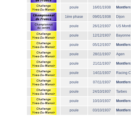
poule
16/01/1938
Montferr
1ère phase
09/01/1938
Dijon
poule
26/12/1937
US Mont
poule
12/12/1937
Bayonne
poule
05/12/1937
Montferr
poule
28/11/1937
Agen
poule
21/11/1937
Montferr
poule
14/11/1937
Racing 
poule
07/11/1937
Montferr
poule
24/10/1937
Tarbes
poule
10/10/1937
Montferr
poule
03/10/1937
Montferr