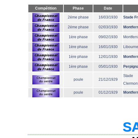
Compétition
Phase
Date
2éme phase
16/03/1930
Stade F
2éme phase
02/03/1930
Montfer
1ère phase
09/02/1930
Montferr
1ère phase
16/01/1930
Libourn
1ère phase
12/01/1930
Montfer
1ère phase
05/01/1930
Perpign
Stade
poule
21/12/1929
Clermont
poule
01/12/1929
Montfer
SA