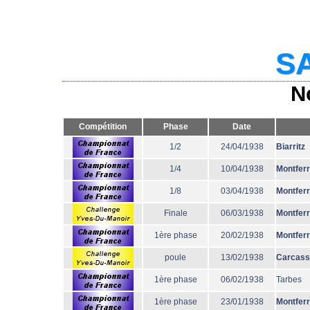
SA
N
Compétition
Phase
Date
1/2
24/04/1938
Biarritz
1/4
10/04/1938
Montfer
1/8
03/04/1938
Montfer
Finale
06/03/1938
Montfer
1ère phase
20/02/1938
Montfer
poule
13/02/1938
Carcass
1ère phase
06/02/1938
Tarbes
1ère phase
23/01/1938
Montfer