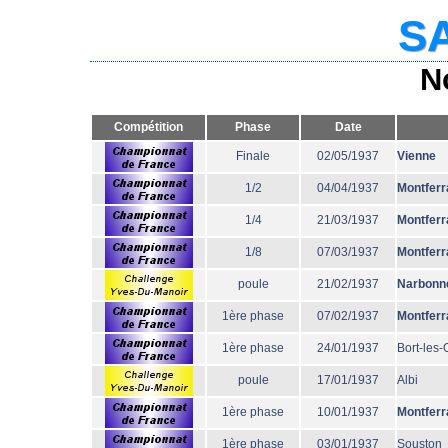
SA
N
Compétition
Phase
Date
Finale
02/05/1937
Vienne
1/2
04/04/1937
Montferr
1/4
21/03/1937
Montferr
1/8
07/03/1937
Montferr
poule
21/02/1937
Narbonn
1ère phase
07/02/1937
Montferr
1ère phase
24/01/1937
Bort-les
poule
17/01/1937
Albi
1ère phase
10/01/1937
Montferr
1ère phase
03/01/1937
Souston