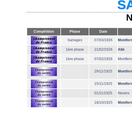
SA
N
Compétition
Phase
Date
barrages
07/03/1926
Montfer
1ère phase
21/02/1926
Albi
1ère phase
07/02/1926
Montferr
29/11/1925
Montfer
15/11/1925
Montfer
01/11/1925
Nevers
18/10/1925
Montfer