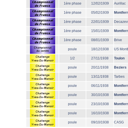
1ère phase
12/02/1939
Aurillac
1ère phase
05/02/1939
Montfer
1ère phase
22/01/1939
Decazevi
1ère phase
15/01/1939
Montfer
1ère phase
08/01/1939
Brive
poule
18/12/1938
US Mont
1/2
27/11/1938
Toulon
poule
20/11/1938
Beziers
poule
13/11/1938
Tarbes
poule
06/11/1938
Montfer
poule
30/10/1938
Montfer
poule
23/10/1938
Montfer
poule
16/10/1938
Montfer
poule
09/10/1938
CASG