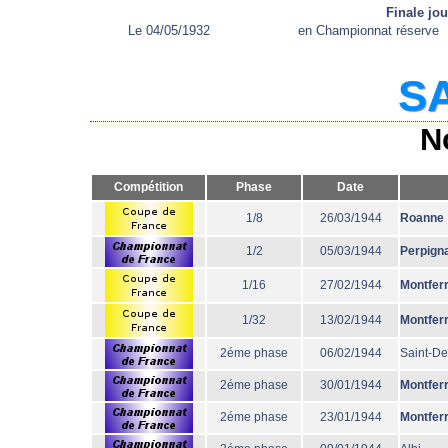
Finale jo
Le 04/05/1932
en Championnat réserve
SA
N
Compétition
Phase
Date
1/8
26/03/1944
Roanne
1/2
05/03/1944
Perpign
1/16
27/02/1944
Montfer
1/32
13/02/1944
Montfer
2éme phase
06/02/1944
Saint-De
2éme phase
30/01/1944
Montfer
2éme phase
23/01/1944
Montfer