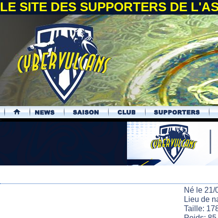
LE SITE DES SUPPORTERS DE L'
.
Né le 21/
Lieu de n
Taille: 17
Poids: 85