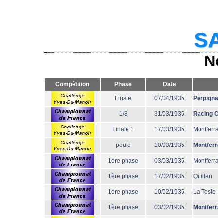
SA
N
Compétition
Phase
Date
Finale
07/04/1935
Perpign
1/8
31/03/1935
Racing 
Finale 1
17/03/1935
Montferr
poule
10/03/1935
Montferr
1ère phase
03/03/1935
Montferr
1ère phase
17/02/1935
Quillan
1ère phase
10/02/1935
La Teste
1ère phase
03/02/1935
Montferr