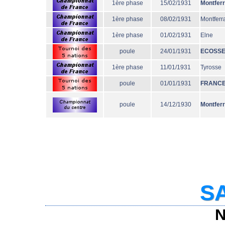
1ère phase
15/02/1931
Montfer
1ère phase
08/02/1931
Montferr
1ère phase
01/02/1931
Elne
poule
24/01/1931
ECOSS
1ère phase
11/01/1931
Tyrosse
poule
01/01/1931
FRANC
poule
14/12/1930
Montfer
SA
N