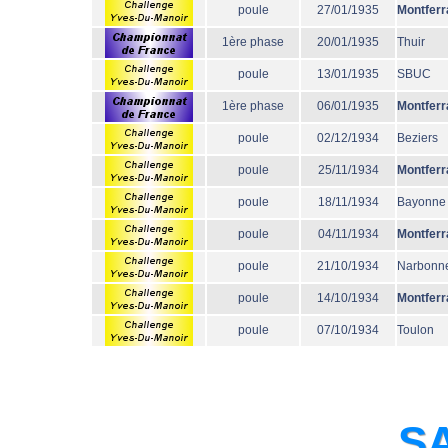
poule
27/01/1935
Montferr
1ère phase
20/01/1935
Thuir
poule
13/01/1935
SBUC
1ère phase
06/01/1935
Montferr
poule
02/12/1934
Beziers
poule
25/11/1934
Montferr
poule
18/11/1934
Bayonne
poule
04/11/1934
Montferr
poule
21/10/1934
Narbonn
poule
14/10/1934
Montferr
poule
07/10/1934
Toulon
SA