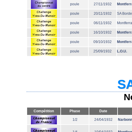
poule
27/11/1932
Montferr
poule
20/11/1932
SA Bord
poule
06/11/1932
Montferr
poule
16/10/1932
Montferr
poule
09/10/1932
Montferr
poule
25/09/1932
L.O.U.
SA
N
Compétition
Phase
Date
1/2
24/04/1932
Narbon