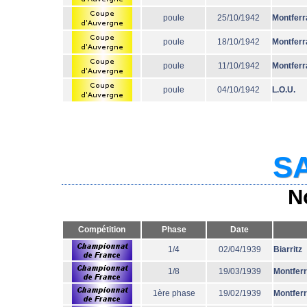
poule
25/10/1942
Montferr
poule
18/10/1942
Montferr
poule
11/10/1942
Montferr
poule
04/10/1942
L.O.U.
SA
N
Compétition
Phase
Date
1/4
02/04/1939
Biarritz
1/8
19/03/1939
Montfer
1ère phase
19/02/1939
Montfer