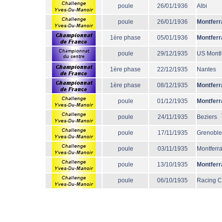
poule
26/01/1936
Albi
poule
26/01/1936
Montferr
1ère phase
05/01/1936
Montferr
poule
29/12/1935
US Mont
1ère phase
22/12/1935
Nantes
1ère phase
08/12/1935
Montferr
poule
01/12/1935
Montferr
poule
24/11/1935
Beziers
poule
17/11/1935
Grenoble
poule
03/11/1935
Montferr
poule
13/10/1935
Montferr
poule
06/10/1935
Racing 