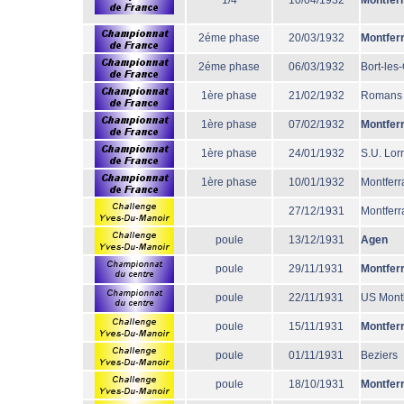
1/4
10/04/1932
Montfer
2éme phase
20/03/1932
Montfer
2éme phase
06/03/1932
Bort-les
1ère phase
21/02/1932
Romans
1ère phase
07/02/1932
Montfer
1ère phase
24/01/1932
S.U. Lor
1ère phase
10/01/1932
Montferr
27/12/1931
Montferr
poule
13/12/1931
Agen
poule
29/11/1931
Montfer
poule
22/11/1931
US Mont
poule
15/11/1931
Montfer
poule
01/11/1931
Beziers
poule
18/10/1931
Montfer