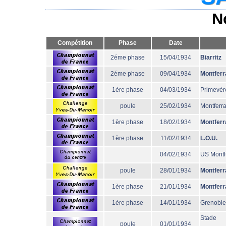
N
Compétition
Phase
Date
2éme phase
15/04/1934
Biarritz
2éme phase
09/04/1934
Montferr
1ère phase
04/03/1934
Primevèr
poule
25/02/1934
Montferr
1ère phase
18/02/1934
Montferr
1ère phase
11/02/1934
L.O.U.
04/02/1934
US Mont
poule
28/01/1934
Montferr
1ère phase
21/01/1934
Montferr
1ère phase
14/01/1934
Grenoble
Stade
poule
01/01/1934