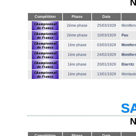
N
Compétition
Phase
Date
2éme phase
25/03/1929
Montferr
2éme phase
10/03/1929
Pau
1ère phase
03/03/1929
Montfer
1ère phase
24/02/1929
Montfer
1ère phase
20/01/1929
Biarritz
1ère phase
13/01/1929
Montau
SA
N
Compétition
Phase
Date