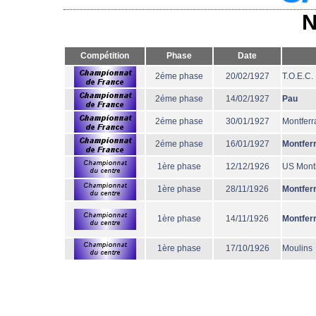
N
Compétition
Phase
Date
2éme phase
20/02/1927
T.O.E.C.
2éme phase
14/02/1927
Pau
2éme phase
30/01/1927
Montferr
2éme phase
16/01/1927
Montfer
1ère phase
12/12/1926
US Mont
1ère phase
28/11/1926
Montfer
1ère phase
14/11/1926
Montfer
1ère phase
17/10/1926
Moulins