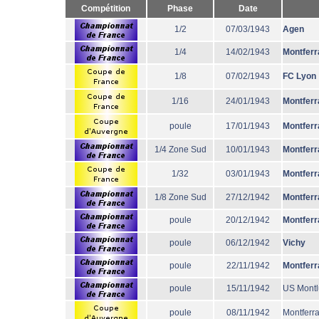
Compétition
Phase
Date
1/2
07/03/1943
Agen
1/4
14/02/1943
Montferr
1/8
07/02/1943
FC Lyon
1/16
24/01/1943
Montferr
poule
17/01/1943
Montferr
1/4 Zone Sud
10/01/1943
Montferr
1/32
03/01/1943
Montferr
1/8 Zone Sud
27/12/1942
Montferr
poule
20/12/1942
Montferr
poule
06/12/1942
Vichy
poule
22/11/1942
Montferr
poule
15/11/1942
US Mont
poule
08/11/1942
Montferr