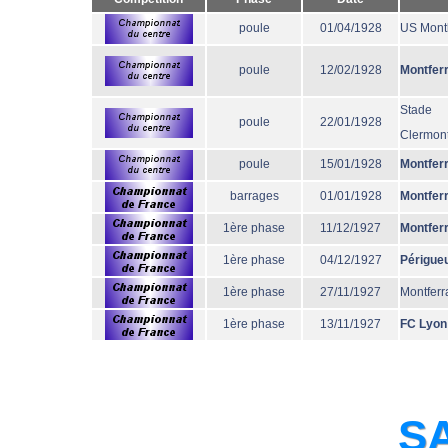
poule
01/04/1928
US Mont
poule
12/02/1928
Montfer
Stade
poule
22/01/1928
Clermont
poule
15/01/1928
Montfer
barrages
01/01/1928
Montfer
1ère phase
11/12/1927
Montfer
1ère phase
04/12/1927
Périgue
1ère phase
27/11/1927
Montferr
1ère phase
13/11/1927
FC Lyon
SA