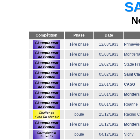
SA
N
Compétition
Phase
Date
1ère phase
12/03/1933
Primevèr
1ère phase
05/03/1933
Montferr
1ère phase
19/02/1933
Stade Fr
1ère phase
05/02/1933
Saint Cl
1ère phase
22/01/1933
CASG
1ère phase
15/01/1933
Montferr
1ère phase
08/01/1933
Roanne
poule
25/12/1932
Racing 
1ère phase
18/12/1932
Montferr
poule
04/12/1932
Vichy