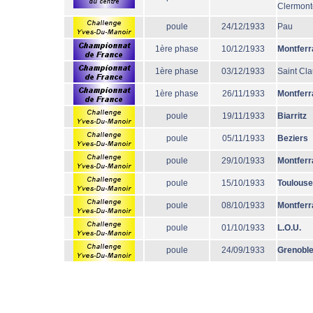
Clermont
poule
24/12/1933
Pau
1ère phase
10/12/1933
Montferr
1ère phase
03/12/1933
Saint Cl
1ère phase
26/11/1933
Montferr
poule
19/11/1933
Biarritz
poule
05/11/1933
Beziers
poule
29/10/1933
Montferr
poule
15/10/1933
Toulouse
poule
08/10/1933
Montferr
poule
01/10/1933
L.O.U.
poule
24/09/1933
Grenobl