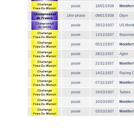
poule
16/01/1938
Montfer
1ère phase
09/01/1938
Dijon
poule
26/12/1937
US Mont
poule
12/12/1937
Bayonne
poule
05/12/1937
Montfer
poule
28/11/1937
Agen
poule
21/11/1937
Montfer
poule
14/11/1937
Racing 
poule
07/11/1937
Montfer
poule
24/10/1937
Tarbes
poule
10/10/1937
Montfer
poule
03/10/1937
Montfer