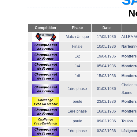
N
Compétition
Phase
Date
Match Unique
17/05/1936
ALLEMA
Finale
10/05/1936
Narbonn
1/2
19/04/1936
Montferr
1/4
05/04/1936
Montferr
1/8
15/03/1936
Montferr
Chalon s
1ère phase
01/03/1936
Saone
poule
23/02/1936
Montferr
1ère phase
16/02/1936
Montferr
poule
09/02/1936
Toulon
1ère phase
02/02/1936
Lézignan