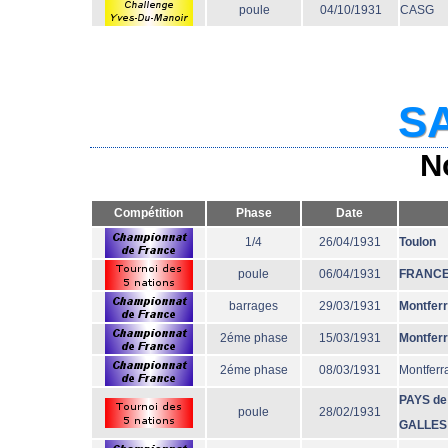
poule
04/10/1931
CASG
SA
N
Compétition
Phase
Date
1/4
26/04/1931
Toulon
poule
06/04/1931
FRANC
barrages
29/03/1931
Montfer
2éme phase
15/03/1931
Montfer
2éme phase
08/03/1931
Montferr
PAYS de
poule
28/02/1931
GALLES