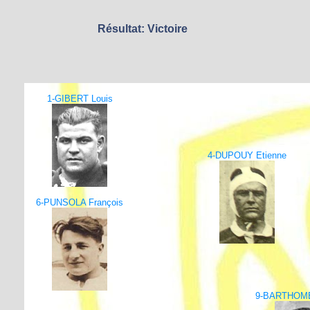
Résultat: Victoire
1-GIBERT Louis
4-DUPOUY Etienne
6-PUNSOLA François
9-BARTHOM