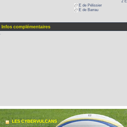
2 E
E de Pélissier
E de Barrau
Infos complémentaires
.
LES CYBERVULCANS