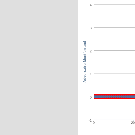
4
3
Adversaire-Montferrand
2
1
0
-1
0'
20