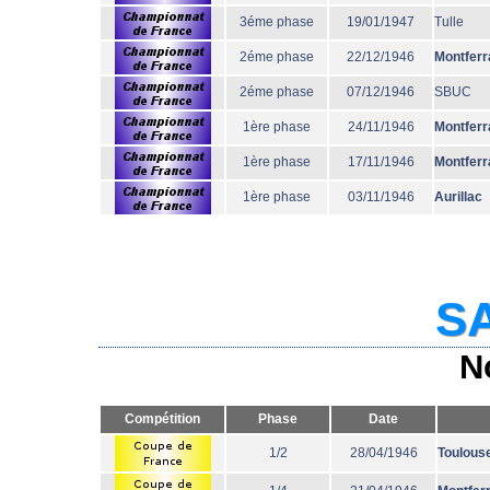
3éme phase
19/01/1947
Tulle
2éme phase
22/12/1946
Montferr
2éme phase
07/12/1946
SBUC
1ère phase
24/11/1946
Montferr
1ère phase
17/11/1946
Montferr
1ère phase
03/11/1946
Aurillac
SA
N
Compétition
Phase
Date
1/2
28/04/1946
Toulous