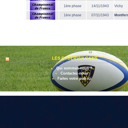
1ère phase
14/11/1943
Vichy
1ère phase
07/11/1943
Montfer
LES CYBERVULCANS
Qui sommes-nous ?
Contactez-nous
Faites votre pub ici