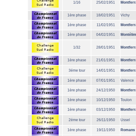
1/16
25/02/1951
Montferr
1ère phase
18/02/1951
Vichy
1ère phase
11/02/1951
Montferr
1ère phase
04/02/1951
Montéli
1/32
28/01/1951
Montferr
1ère phase
21/01/1951
Montferr
3éme tour
14/01/1951
Montferr
1ère phase
07/01/1951
Valence
1ère phase
24/12/1950
Montferr
1ère phase
10/12/1950
Toulon
1ère phase
03/12/1950
Montferr
2éme tour
26/11/1950
Ussel
1ère phase
19/11/1950
Romans