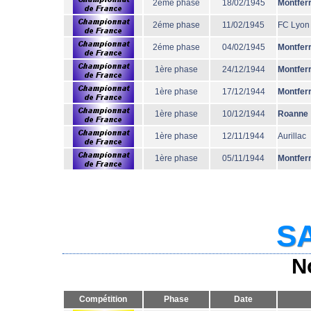
2éme phase
18/02/1945
Montfer
2éme phase
11/02/1945
FC Lyon
2éme phase
04/02/1945
Montfer
1ère phase
24/12/1944
Montfer
1ère phase
17/12/1944
Montfer
1ère phase
10/12/1944
Roanne
1ère phase
12/11/1944
Aurillac
1ère phase
05/11/1944
Montfer
SA
N
Compétition
Phase
Date