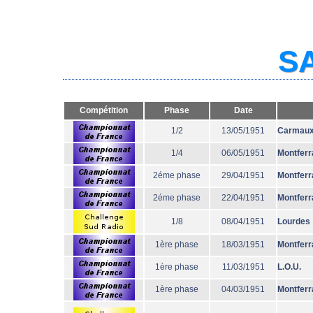
SA
Compétition
Phase
Date
1/2
13/05/1951
Carmau
1/4
06/05/1951
Montferr
2éme phase
29/04/1951
Montferr
2éme phase
22/04/1951
Montferr
1/8
08/04/1951
Lourdes
1ère phase
18/03/1951
Montferr
1ère phase
11/03/1951
L.O.U.
1ère phase
04/03/1951
Montferr