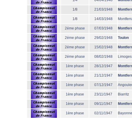
1/4
04/04/1948
Montfer
1/8
21/03/1948
Montfer
1/8
14/03/1948
Montferr
2éme phase
07/03/1948
Montfer
2éme phase
29/02/1948
Toulon
2éme phase
15/02/1948
Montfer
2éme phase
08/02/1948
Limoges
1ère phase
28/12/1947
Montfer
1ère phase
21/12/1947
Montfer
1ère phase
07/12/1947
Angoul
1ère phase
23/11/1947
Biarritz
1ère phase
09/11/1947
Montfer
1ère phase
02/11/1947
Bayonn