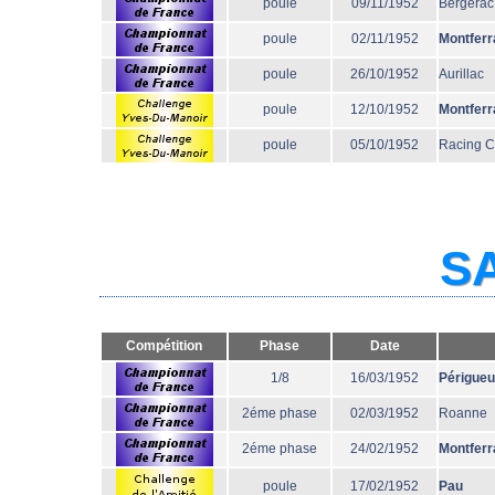
poule
09/11/1952
Bergerac
poule
02/11/1952
Montferr
poule
26/10/1952
Aurillac
poule
12/10/1952
Montferr
poule
05/10/1952
Racing 
SA
Compétition
Phase
Date
1/8
16/03/1952
Périgue
2éme phase
02/03/1952
Roanne
2éme phase
24/02/1952
Montferr
poule
17/02/1952
Pau