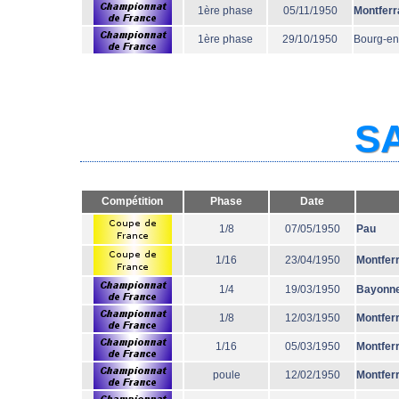
1ère phase
05/11/1950
Montferr
1ère phase
29/10/1950
Bourg-en
SA
Compétition
Phase
Date
1/8
07/05/1950
Pau
1/16
23/04/1950
Montfer
1/4
19/03/1950
Bayonn
1/8
12/03/1950
Montfer
1/16
05/03/1950
Montfer
poule
12/02/1950
Montfer