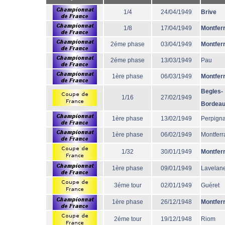
1/4
24/04/1949
Brive
1/8
17/04/1949
Montfer
2éme phase
03/04/1949
Montfer
2éme phase
13/03/1949
Pau
1ère phase
06/03/1949
Montfer
Begles-
1/16
27/02/1949
Bordea
1ère phase
13/02/1949
Perpign
1ère phase
06/02/1949
Montferr
1/32
30/01/1949
Montfer
1ère phase
09/01/1949
Lavelane
3éme tour
02/01/1949
Guéret
1ère phase
26/12/1948
Montfer
2éme tour
19/12/1948
Riom