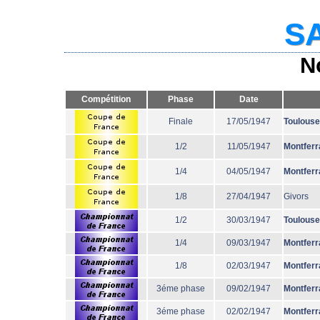
SA
N
Compétition
Phase
Date
Finale
17/05/1947
Toulouse
1/2
11/05/1947
Montferr
1/4
04/05/1947
Montferr
1/8
27/04/1947
Givors
1/2
30/03/1947
Toulouse
1/4
09/03/1947
Montferr
1/8
02/03/1947
Montferr
3éme phase
09/02/1947
Montferr
3éme phase
02/02/1947
Montferr