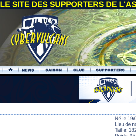
LE SITE DES SUPPORTERS DE L'
.
Né le 19/
Lieu de n
Taille: 18
Poids: 95