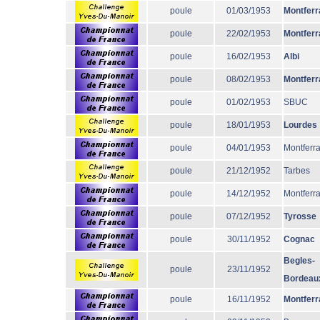
poule
01/03/1953
Montferr
poule
22/02/1953
Montferr
poule
16/02/1953
Albi
poule
08/02/1953
Montferr
poule
01/02/1953
SBUC
poule
18/01/1953
Lourdes
poule
04/01/1953
Montferr
poule
21/12/1952
Tarbes
poule
14/12/1952
Montferr
poule
07/12/1952
Tyrosse
poule
30/11/1952
Cognac
Begles-
poule
23/11/1952
Bordeau
poule
16/11/1952
Montferr