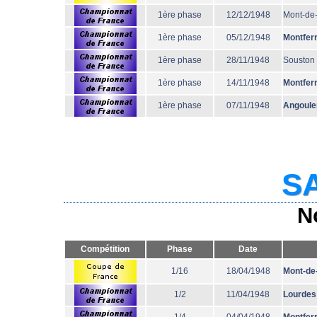
1ère phase
12/12/1948
Mont-de
1ère phase
05/12/1948
Montfer
1ère phase
28/11/1948
Souston
1ère phase
14/11/1948
Montfer
1ère phase
07/11/1948
Angoul
SA
N
Compétition
Phase
Date
1/16
18/04/1948
Mont-de
1/2
11/04/1948
Lourdes