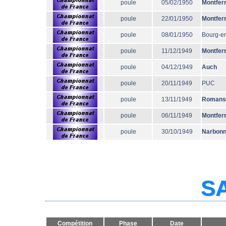
poule
05/02/1950
Montfer
poule
22/01/1950
Montfer
poule
08/01/1950
Bourg-e
poule
11/12/1949
Montfer
poule
04/12/1949
Auch
poule
20/11/1949
PUC
poule
13/11/1949
Romans
poule
06/11/1949
Montfer
poule
30/10/1949
Narbon
SA
Compétition
Phase
Date