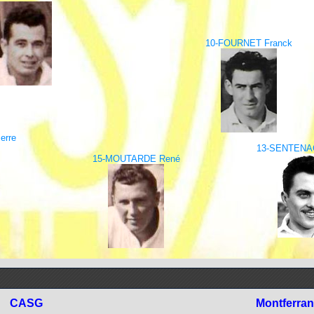
10-FOURNET Franck
erre
13-SENTENAC
15-MOUTARDE René
CASG
Montferra