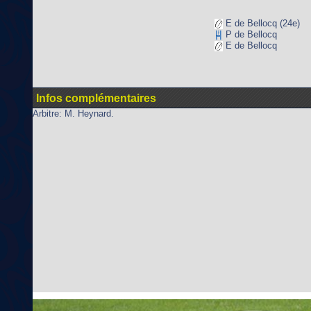
E de Bellocq (24e)
P de Bellocq
E de Bellocq
Infos complémentaires
Arbitre: M. Heynard.