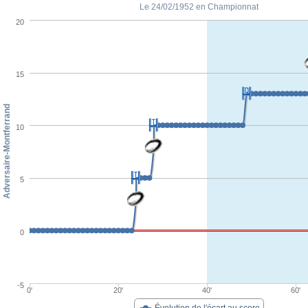
Le 24/02/1952 en Championnat
20
15
Adversaire-Montferrand
10
5
0
-5
0'
20'
40'
60'
Évolution de l'écart au score