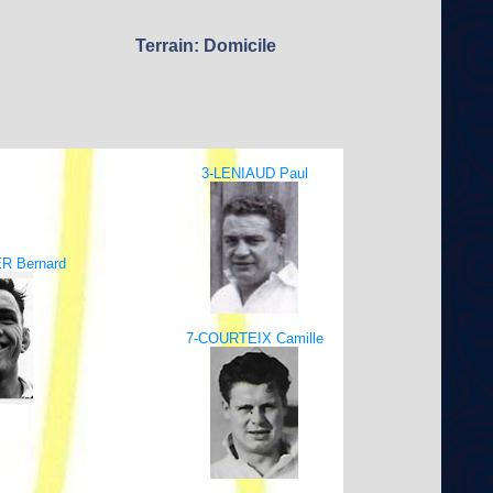
Terrain: Domicile
3-LENIAUD Paul
R Bernard
7-COURTEIX Camille