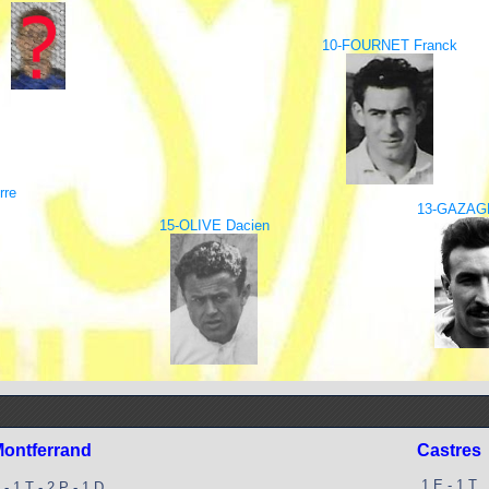
10-FOURNET Franck
rre
13-GAZAG
15-OLIVE Dacien
ontferrand
Castres
1 E - 1 T
 - 1 T - 2 P - 1 D