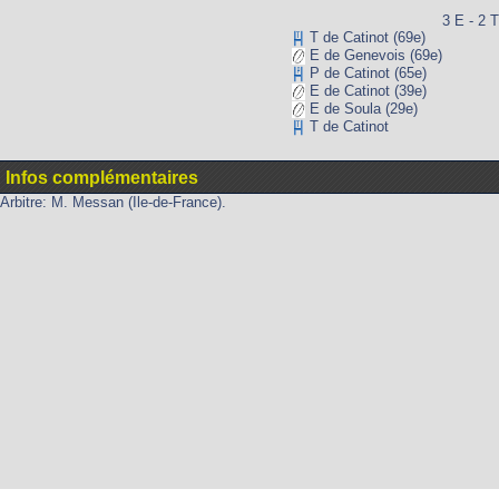
3 E - 2 T
T de Catinot (69e)
E de Genevois (69e)
P de Catinot (65e)
E de Catinot (39e)
E de Soula (29e)
T de Catinot
Infos complémentaires
Arbitre: M. Messan (Ile-de-France).