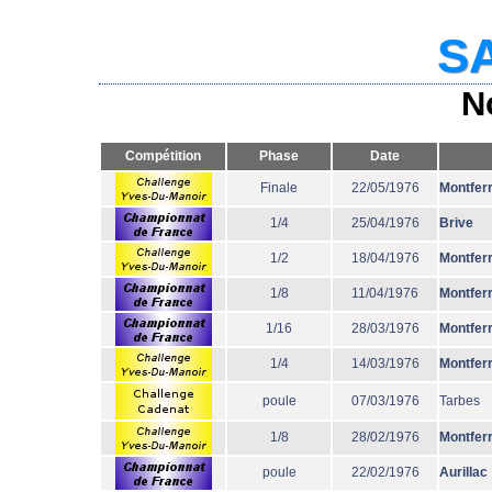
SA
N
Compétition
Phase
Date
Finale
22/05/1976
Montfer
1/4
25/04/1976
Brive
1/2
18/04/1976
Montfer
1/8
11/04/1976
Montfer
1/16
28/03/1976
Montfer
1/4
14/03/1976
Montfer
poule
07/03/1976
Tarbes
1/8
28/02/1976
Montfer
poule
22/02/1976
Aurillac