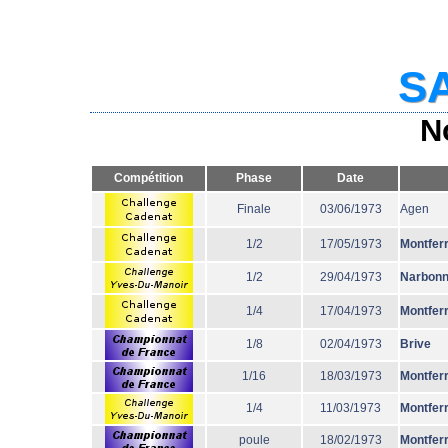
SA
N
Compétition
Phase
Date
Finale
03/06/1973
Agen
1/2
17/05/1973
Montfer
1/2
29/04/1973
Narbon
1/4
17/04/1973
Montfer
1/8
02/04/1973
Brive
1/16
18/03/1973
Montfer
1/4
11/03/1973
Montfer
poule
18/02/1973
Montfer