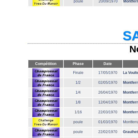
poule
20/09/1970
Montfer
SA
N
Compétition
Phase
Date
Finale
17/05/1970
La Voult
1/2
02/05/1970
Montfer
1/4
26/04/1970
Montfer
1/8
12/04/1970
Montfer
1/16
22/03/1970
Montfer
poule
01/03/1970
Montferr
poule
22/02/1970
Graulhet