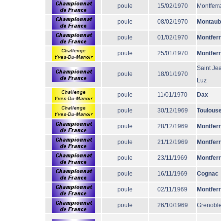
poule
15/02/1970
Montferr
poule
08/02/1970
Montaub
poule
01/02/1970
Montfer
poule
25/01/1970
Montfer
Saint Je
poule
18/01/1970
Luz
poule
11/01/1970
Dax
poule
30/12/1969
Toulous
poule
28/12/1969
Montfer
poule
21/12/1969
Montfer
poule
23/11/1969
Montfer
poule
16/11/1969
Cognac
poule
02/11/1969
Montfer
poule
26/10/1969
Grenobl