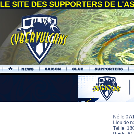
LE SITE DES SUPPORTERS DE L'
.
Né le 07/
Lieu de n
Taille: 18
Poids: 81