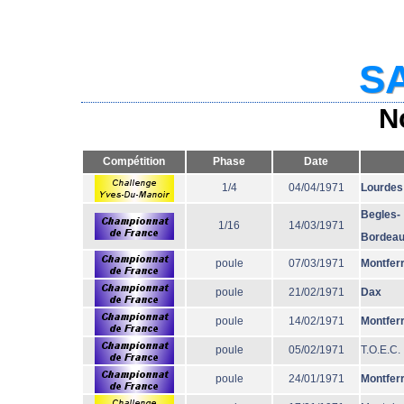
SA
N
Compétition
Phase
Date
1/4
04/04/1971
Lourdes
Begles-
1/16
14/03/1971
Bordea
poule
07/03/1971
Montfer
poule
21/02/1971
Dax
poule
14/02/1971
Montfer
poule
05/02/1971
T.O.E.C.
poule
24/01/1971
Montfer