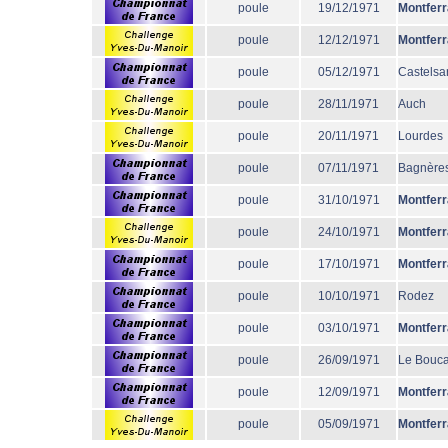
poule
19/12/1971
Montfer
poule
12/12/1971
Montfer
poule
05/12/1971
Castelsa
poule
28/11/1971
Auch
poule
20/11/1971
Lourdes
poule
07/11/1971
Bagnère
poule
31/10/1971
Montfer
poule
24/10/1971
Montfer
poule
17/10/1971
Montfer
poule
10/10/1971
Rodez
poule
03/10/1971
Montfer
poule
26/09/1971
Le Bouc
poule
12/09/1971
Montfer
poule
05/09/1971
Montfer