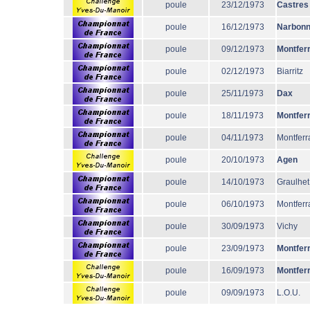
poule
23/12/1973
Castres
poule
16/12/1973
Narbon
poule
09/12/1973
Montfer
poule
02/12/1973
Biarritz
poule
25/11/1973
Dax
poule
18/11/1973
Montfer
poule
04/11/1973
Montferr
poule
20/10/1973
Agen
poule
14/10/1973
Graulhet
poule
06/10/1973
Montferr
poule
30/09/1973
Vichy
poule
23/09/1973
Montfer
poule
16/09/1973
Montfer
poule
09/09/1973
L.O.U.