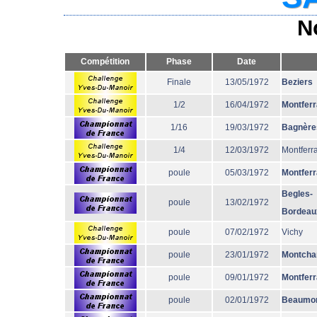
N
Compétition
Phase
Date
Finale
13/05/1972
Beziers
1/2
16/04/1972
Montfer
1/16
19/03/1972
Bagnère
1/4
12/03/1972
Montferr
poule
05/03/1972
Montfer
Begles-
poule
13/02/1972
Bordeau
poule
07/02/1972
Vichy
poule
23/01/1972
Montcha
poule
09/01/1972
Montfer
poule
02/01/1972
Beaumo