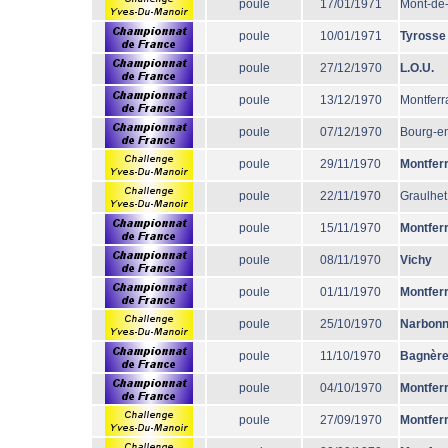
poule
17/01/1971
Mont-de
poule
10/01/1971
Tyrosse
poule
27/12/1970
L.O.U.
poule
13/12/1970
Montferr
poule
07/12/1970
Bourg-e
poule
29/11/1970
Montfer
poule
22/11/1970
Graulhet
poule
15/11/1970
Montfer
poule
08/11/1970
Vichy
poule
01/11/1970
Montfer
poule
25/10/1970
Narbon
poule
11/10/1970
Bagnèr
poule
04/10/1970
Montfer
poule
27/09/1970
Montfer