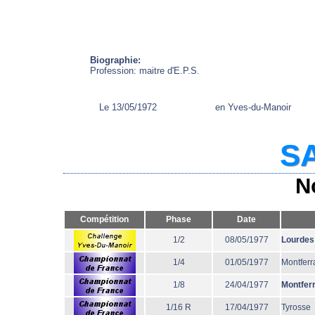
Biographie:
Profession: maitre d'E.P.S.
Le 13/05/1972
en Yves-du-Manoir
SA
N
Compétition
Phase
Date
1/2
08/05/1977
Lourdes
1/4
01/05/1977
Montferr
1/8
24/04/1977
Montfer
1/16 R
17/04/1977
Tyrosse