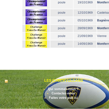
poule
19/10/1969
Montfer
poule
12/10/1969
Castelsa
poule
05/10/1969
Bagnère
poule
28/09/1969
Montfer
poule
21/09/1969
Vienne
poule
14/09/1969
Montfer
LES CYBERVULCANS
Qui sommes-nous ?
Contactez-nous
Faites votre pub ici