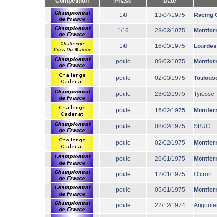
Compétition
Phase
Date
1/8
13/04/1975
Racing 
1/16
23/03/1975
Montfer
1/8
16/03/1975
Lourdes
poule
09/03/1975
Montfer
poule
02/03/1975
Toulous
poule
23/02/1975
Tyrosse
poule
16/02/1975
Montfer
poule
08/02/1975
SBUC
poule
02/02/1975
Montfer
poule
26/01/1975
Montfer
poule
12/01/1975
Oloron
poule
05/01/1975
Montfer
poule
22/12/1974
Angoul