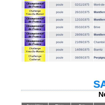
poule
02/11/1975
Mont-de
poule
26/10/1975
Montfer
poule
12/10/1975
Montfer
poule
05/10/1975
Brive
poule
28/09/1975
Montfer
poule
21/09/1975
Chambé
poule
14/09/1975
Biarritz
poule
08/09/1975
Perpign
SA
N