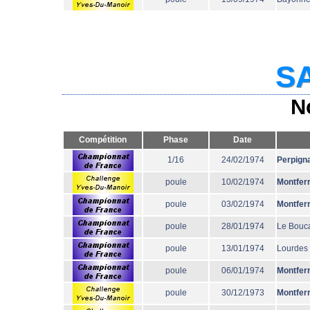
SA
N
Compétition
Phase
Date
1/16
24/02/1974
Perpign
poule
10/02/1974
Montfer
poule
03/02/1974
Montfer
poule
28/01/1974
Le Bouc
poule
13/01/1974
Lourdes
poule
06/01/1974
Montfer
poule
30/12/1973
Montfer