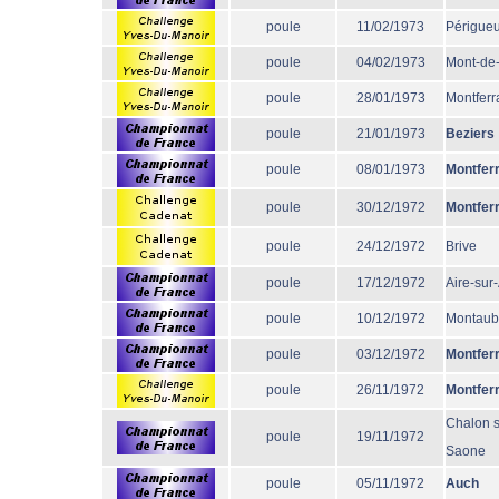
poule
11/02/1973
Périgue
poule
04/02/1973
Mont-de
poule
28/01/1973
Montferr
poule
21/01/1973
Beziers
poule
08/01/1973
Montfer
poule
30/12/1972
Montfer
poule
24/12/1972
Brive
poule
17/12/1972
Aire-sur
poule
10/12/1972
Montau
poule
03/12/1972
Montfer
poule
26/11/1972
Montfer
Chalon s
poule
19/11/1972
Saone
poule
05/11/1972
Auch