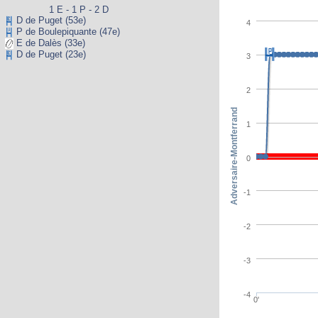
1 E - 1 P - 2 D
D de Puget (53e)
4
P de Boulepiquante (47e)
E de Dalès (33e)
D de Puget (23e)
3
2
Adversaire-Montferrand
1
0
-1
-2
-3
-4
0'