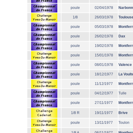
poule
02/04/1978
Narbonn
1/8
26/03/1978
Toulous
poule
05/03/1978
Montfer
poule
26/02/1978
Dax
poule
19/02/1978
Montfer
poule
15/01/1978
Montfer
poule
08/01/1978
Valence
poule
18/12/1977
La Voult
poule
11/12/1977
Montfer
poule
04/12/1977
Tulle
poule
27/11/1977
Montfer
1/8 R
19/11/1977
Brive
poule
13/11/1977
Toulon
1/8 A
06/11/1977
Montfer