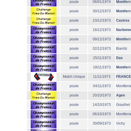
poule
06/01/1974
Montferr
poule
30/12/1973
Montferr
poule
23/12/1973
Castres
poule
16/12/1973
Narbonn
poule
09/12/1973
Montferr
poule
02/12/1973
Biarritz
poule
25/11/1973
Dax
poule
18/11/1973
Montferr
Match Unique
11/11/1973
FRANCE
poule
04/11/1973
Montferr
poule
20/10/1973
Agen
poule
14/10/1973
Graulhet
poule
06/10/1973
Montferr
poule
30/09/1973
Vichy