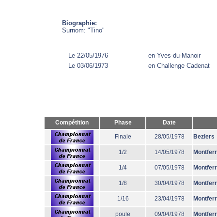
Biographie:
Surnom: "Tino"
Le 22/05/1976
en Yves-du-Manoir
Le 03/06/1973
en Challenge Cadenat
Compétition
Phase
Date
Finale
28/05/1978
Beziers
1/2
14/05/1978
Montfer
1/4
07/05/1978
Montfer
1/8
30/04/1978
Montfer
1/16
23/04/1978
Montfer
poule
09/04/1978
Montfer