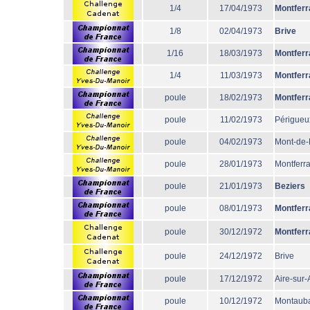
1/4
17/04/1973
Montferr
1/8
02/04/1973
Brive
1/16
18/03/1973
Montferr
1/4
11/03/1973
Montferr
poule
18/02/1973
Montferr
poule
11/02/1973
Périgueu
poule
04/02/1973
Mont-de
poule
28/01/1973
Montferr
poule
21/01/1973
Beziers
poule
08/01/1973
Montferr
poule
30/12/1972
Montferr
poule
24/12/1972
Brive
poule
17/12/1972
Aire-sur
poule
10/12/1972
Montaub