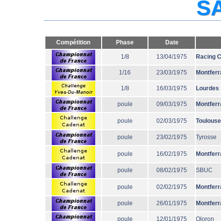
SA
Compétition
Phase
Date
1/8
13/04/1975
Racing 
1/16
23/03/1975
Montferr
1/8
16/03/1975
Lourdes
poule
09/03/1975
Montferr
poule
02/03/1975
Toulouse
poule
23/02/1975
Tyrosse
poule
16/02/1975
Montferr
poule
08/02/1975
SBUC
poule
02/02/1975
Montferr
poule
26/01/1975
Montferr
poule
12/01/1975
Oloron