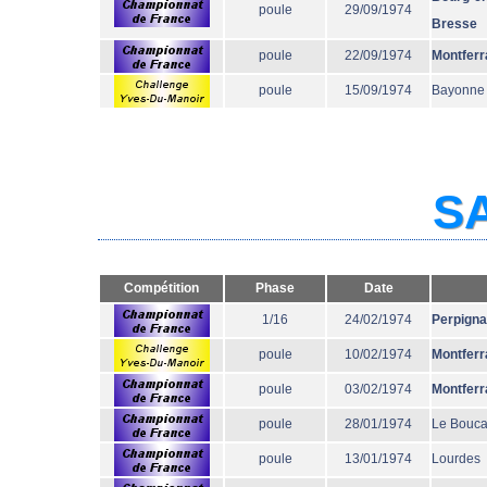
poule
29/09/1974
Bresse
poule
22/09/1974
Montferr
poule
15/09/1974
Bayonne
SA
Compétition
Phase
Date
1/16
24/02/1974
Perpign
poule
10/02/1974
Montferr
poule
03/02/1974
Montferr
poule
28/01/1974
Le Bouc
poule
13/01/1974
Lourdes