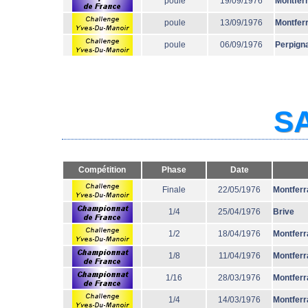
poule
19/09/1976
Montfer
poule
13/09/1976
Montfer
poule
06/09/1976
Perpign
SA
Compétition
Phase
Date
Finale
22/05/1976
Montferr
1/4
25/04/1976
Brive
1/2
18/04/1976
Montferr
1/8
11/04/1976
Montferr
1/16
28/03/1976
Montferr
1/4
14/03/1976
Montferr