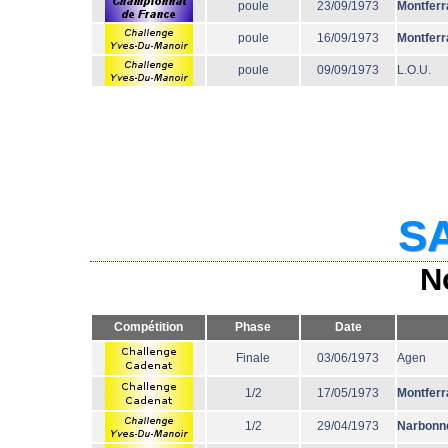
poule
23/09/1973
Montferr
poule
16/09/1973
Montferr
poule
09/09/1973
L.O.U.
SA
N
Compétition
Phase
Date
Finale
03/06/1973
Agen
1/2
17/05/1973
Montferr
1/2
29/04/1973
Narbonn