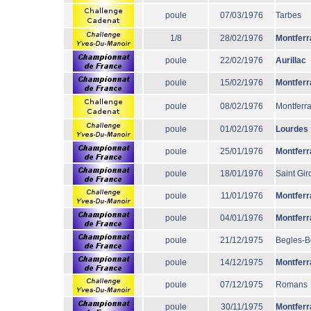
poule
07/03/1976
Tarbes
1/8
28/02/1976
Montferr
poule
22/02/1976
Aurillac
poule
15/02/1976
Montferr
poule
08/02/1976
Montferr
poule
01/02/1976
Lourdes
poule
25/01/1976
Montferr
poule
18/01/1976
Saint Gir
poule
11/01/1976
Montferr
poule
04/01/1976
Montferr
poule
21/12/1975
Begles-B
poule
14/12/1975
Montferr
poule
07/12/1975
Romans
poule
30/11/1975
Montferr