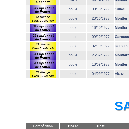
poule
30/10/1977
Salles
poule
23/10/1977
Montfer
poule
16/10/1977
Montfer
poule
09/10/1977
Carcass
poule
02/10/1977
Romans
poule
25/09/1977
Montfer
poule
18/09/1977
Montfer
poule
04/09/1977
Vichy
SA
Compétition
Phase
Date