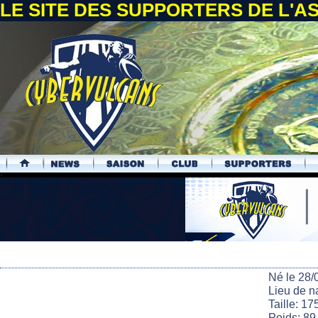
LE SITE DES SUPPORTERS DE L'
.
Né le 28/
Lieu de 
Taille: 17
Poids: 89