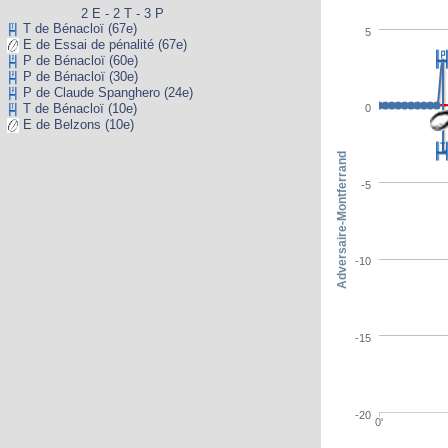
2 E - 2 T - 3 P
T de Bénacloï (67e)
5
E de Essai de pénalité (67e)
P de Bénacloï (60e)
P de Bénacloï (30e)
P de Claude Spanghero (24e)
T de Bénacloï (10e)
0
E de Belzons (10e)
Adversaire-Montferrand
-5
-10
-15
-20
0'