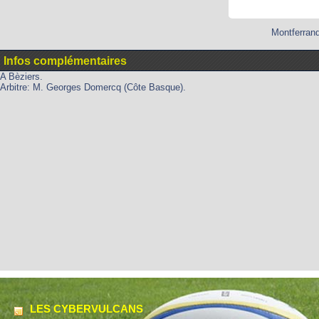
Montferrand
Infos complémentaires
A Bèziers.
Arbitre: M. Georges Domercq (Côte Basque).
LES CYBERVULCANS