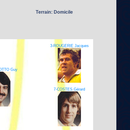
Terrain: Domicile
3-ROUGERIE Jacques
OTTO Guy
7-COSTES Gérard