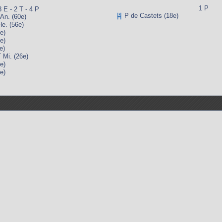
1 P
3 E - 2 T - 4 P
P de Castets (18e)
n. (60e)
. (56e)
e)
e)
e)
Mi. (26e)
e)
e)