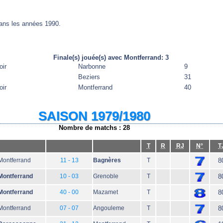
dans les années 1990.
Finale(s) jouée(s) avec Montferrand: 3
oir
Narbonne
9
Beziers
31
oir
Montferrand
40
SAISON 1979/1980
Nombre de matchs : 28
T
R
RJ
N°
T
Montferrand
11 - 13
Bagnères
T
8
Montferrand
10 - 03
Grenoble
T
8
Montferrand
40 - 00
Mazamet
T
8
Montferrand
07 - 07
Angouleme
T
8