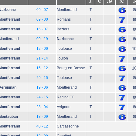
T
R
RJ
N°
T
Narbonne
09 - 07
Montferrand
T
8
Montferrand
09 - 00
Romans
T
8
Montferrand
16 - 07
Beziers
T
8
Montferrand
09 - 19
Narbonne
T
8
Montferrand
12 - 06
Toulouse
T
1
Montferrand
21 - 14
Toulon
T
8
Montferrand
15 - 12
Bourg-en-Bresse
T
1
Montferrand
29 - 15
Toulouse
T
8
Perpignan
19 - 06
Montferrand
T
8
Montferrand
24 - 15
Racing CF
T
8
Montferrand
28 - 04
Avignon
T
8
Montauban
13 - 09
Montferrand
T
8
Montferrand
40 - 12
Carcassonne