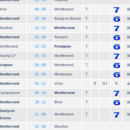
Montferrand
12 - 09
Graulhet
Brive
06 - 06
Montferrand
T
8
Montferrand
32 - 06
Bourg-en-Bresse
T
8
Mauléon
12 - 22
Montferrand
T
8
Montferrand
42 - 06
Romans
T
8
Montferrand
12 - 15
Perpignan
T
8
Racing CF
16 - 16
Montferrand
T
8
Avignon
28 - 09
Montferrand
T
8
Montferrand
32 - 06
Montauban
T
8
Montferrand
52 - 12
Vichy
R
RJ
R
4
Carcassonne
06 - 19
Montferrand
T
8
Montferrand
26 - 11
Brive
T
8
Bourg-en-
21 - 09
Montferrand
T
8
Bresse
Montferrand
31 - 08
Mauléon