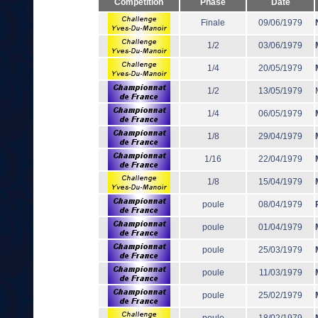
Compétition
Phase
Date
Finale
09/06/1979
1/2
03/06/1979
1/4
20/05/1979
1/2
13/05/1979
1/4
06/05/1979
1/8
29/04/1979
1/16
22/04/1979
1/8
15/04/1979
poule
08/04/1979
poule
01/04/1979
poule
25/03/1979
poule
11/03/1979
poule
25/02/1979