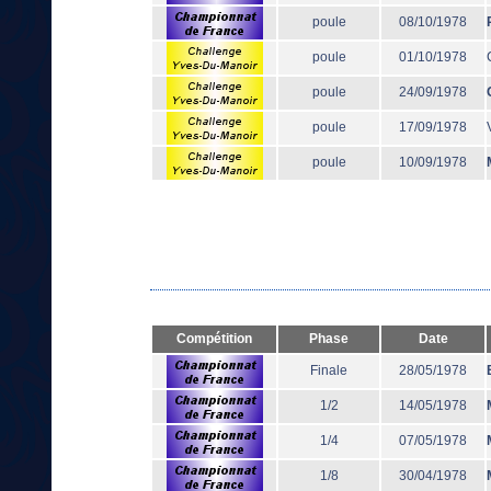
poule
08/10/1978
poule
01/10/1978
poule
24/09/1978
poule
17/09/1978
poule
10/09/1978
Compétition
Phase
Date
Finale
28/05/1978
1/2
14/05/1978
1/4
07/05/1978
1/8
30/04/1978