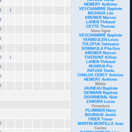
9
HEMERY Anthime
VESCHAMBRE Baptiste
0
1
MICHAUX Léo
KREMER Marcos
8
LANEN Thibaud
CEYTE Thomas
0
3ème ligne
VESCHAMBRE Baptiste
0
VERMEULEN Louis
TOLOFUA Selevasio
0
SOWAKULA Pita-Gus
KREMER Marcos
0
1
TIXERONT Killian
LANEN Thibaud
MUARUA Pio
0
RATUVA Tevita
CHALUS CERCY Antoine
0
HEMERY Anthime
Mêlée
0
JAUNEAU Baptiste
GERMAIN Baptiste
DOORNEBAL Niek
ZAMORA Lucas
Ouverture
PLUMMER Harry
BOURAUX Justin
FRIER Timeo
0
MARTIN MONTILLA Juan
Centre