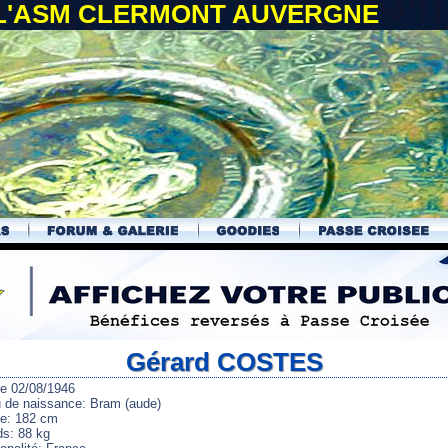
 L'ASM CLERMONT AUVERGNE
Gérard COSTES
le 02/08/1946
u de naissance: Bram (aude)
lle: 182 cm
ds: 88 kg