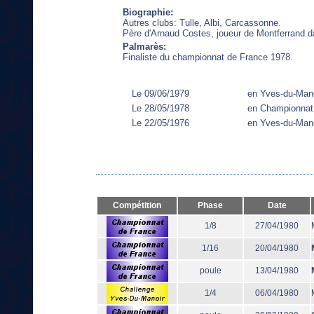
Biographie:
Autres clubs: Tulle, Albi, Carcassonne.
Père d'Arnaud Costes, joueur de Montferrand 
Palmarès:
Finaliste du championnat de France 1978.
Le 09/06/1979
en Yves-du-Man
Le 28/05/1978
en Championnat
Le 22/05/1976
en Yves-du-Man
Compétition
Phase
Date
1/8
27/04/1980
1/16
20/04/1980
poule
13/04/1980
1/4
06/04/1980