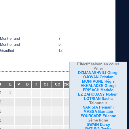
Montferrand
7
Montferrand
9
Graulhet
12
Effectif saison en cours
Pilier
DZMANASHVILI Giorgi
OJOVAN Cristian
MONTAGNE Régis
J
E
P
D
T
CJ
CO
CR
AKHALADZE Giorgi
FRISACH Mathéo
0
1
EZ ZAHOUANY Nohem
LOTRIAN Sacha
0
Talonneur
NARISIA Peniami
0
MASSA Barnabé
FOURCADE Etienne
2ème ligne
0
SWAIN Darcy
RATUVA Tevita