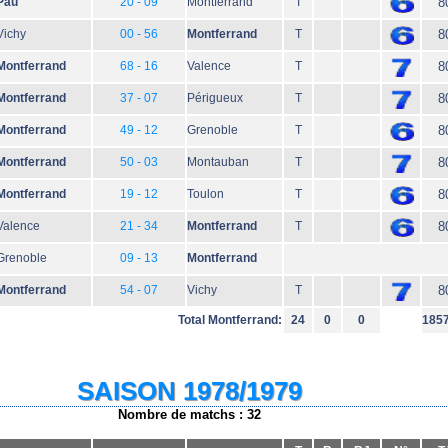
Pau
20 - 09
Montferrand
T
8
Vichy
00 - 56
Montferrand
T
8
Montferrand
68 - 16
Valence
T
8
Montferrand
37 - 07
Périgueux
T
8
Montferrand
49 - 12
Grenoble
T
8
Montferrand
50 - 03
Montauban
T
8
Montferrand
19 - 12
Toulon
T
8
Valence
21 - 34
Montferrand
T
8
Grenoble
09 - 13
Montferrand
Montferrand
54 - 07
Vichy
T
8
Total Montferrand:
24
0
0
185
SAISON 1978/1979
Nombre de matchs : 32