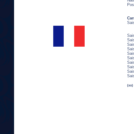
Nati
Pos
Car
Sai
Sai
Sai
Sai
Sai
Sai
Sai
Sai
Sai
Sai
Sai
(xx)