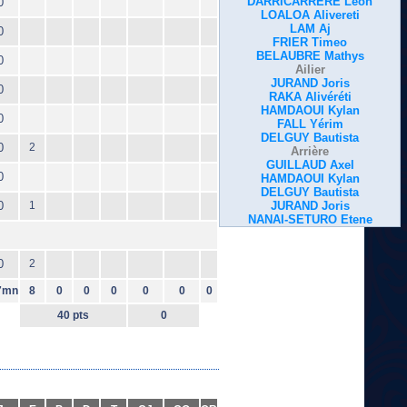
DARRICARRERE Léon
0
LOALOA Alivereti
LAM Aj
0
FRIER Timeo
BELAUBRE Mathys
0
Ailier
JURAND Joris
0
RAKA Alivéréti
HAMDAOUI Kylan
0
FALL Yérim
DELGUY Bautista
0
2
Arrière
GUILLAUD Axel
0
HAMDAOUI Kylan
DELGUY Bautista
0
1
JURAND Joris
NANAI-SETURO Etene
0
2
7mn
8
0
0
0
0
0
0
40 pts
0