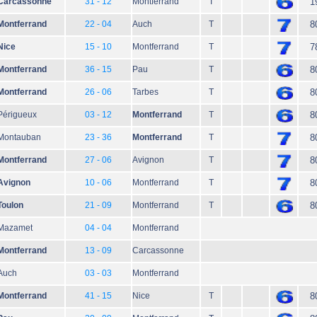
Carcassonne
31 - 12
Montferrand
T
1
Montferrand
22 - 04
Auch
T
8
Nice
15 - 10
Montferrand
T
7
Montferrand
36 - 15
Pau
T
8
Montferrand
26 - 06
Tarbes
T
8
Périgueux
03 - 12
Montferrand
T
8
Montauban
23 - 36
Montferrand
T
8
Montferrand
27 - 06
Avignon
T
8
Avignon
10 - 06
Montferrand
T
8
Toulon
21 - 09
Montferrand
T
8
Mazamet
04 - 04
Montferrand
Montferrand
13 - 09
Carcassonne
Auch
03 - 03
Montferrand
Montferrand
41 - 15
Nice
T
8