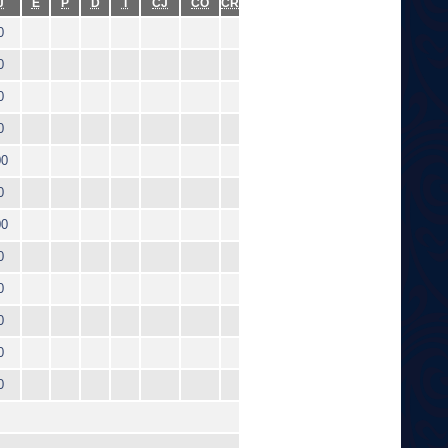
J
E
P
D
T
CJ
CO
CR
0
0
0
0
00
0
00
0
0
0
0
0