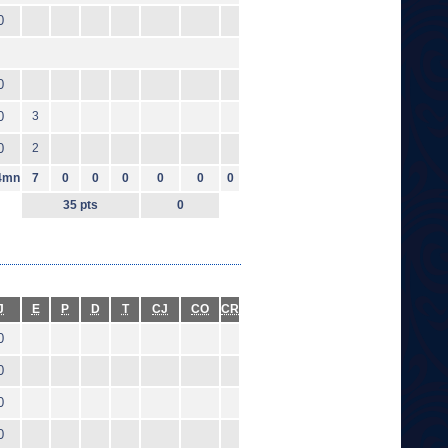
0
0
0
3
0
2
4mn
7
0
0
0
0
0
0
35 pts
0
J
E
P
D
T
CJ
CO
CR
0
0
0
0