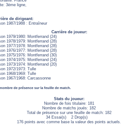
onalité: France
te: 3ème ligne,
rière de dirigeant:
son 1987/1988 : Entraîneur
Carrière de joueur:
son 1979/1980: Montferrand (24)
son 1978/1979: Montferrand (28)
son 1977/1978: Montferrand (28)
son 1976/1977: Montferrand (28)
son 1975/1976: Montferrand (30)
son 1974/1975: Montferrand (24)
son 1973/1974: Montferrand (20)
son 1972/1973: Tulle
son 1968/1969: Tulle
son 1967/1968: Carcassonne
 nombre de présence sur la feuille de match.
Stats du joueur:
Nombre de fois titulaire: 181
Nombre de matchs joués: 182
Total de présence sur une feuille de match: 182
34 Essai(s) 2 Drop(s)
176 points avec comme base la valeur des points actuels.