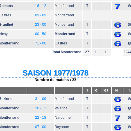
Romans
16 - 12
Montferrand
T
8
Castres
09 - 09
Montferrand
Graulhet
23 - 00
Montferrand
T
8
Vichy
00 - 50
Montferrand
T
8
Montferrand
71 - 00
Castres
T
8
Total Montferrand:
27
1
1
224
SAISON 1977/1978
Nombre de matchs : 28
T
R
RJ
N°
T
Beziers
31 - 09
Montferrand
T
8
Montferrand
20 - 12
Valence
T
8
Montferrand
22 - 18
Narbonne
T
8
Montferrand
07 - 00
Bayonne
T
8