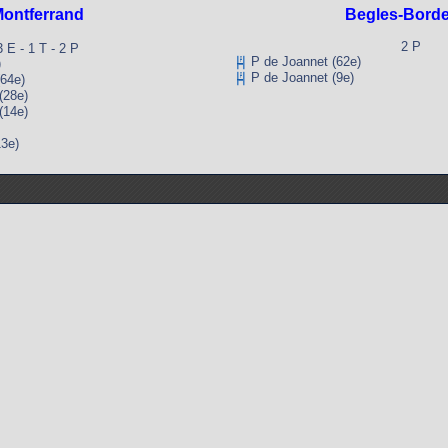
ontferrand
Begles-Bord
2 P
3 E - 1 T - 2 P
P de Joannet (62e)
)
P de Joannet (9e)
64e)
28e)
14e)
3e)